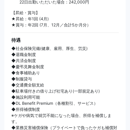
22日出勤いただいた場合：242,000円
【昇給・賞与】
★昇給：年1回 (4月)
★賞与：年2回 (7月、12月／合計5か月分）
待遇
◆社会保険完備(健康、雇用、厚生、労災)
◆退職金制度
◆共済会制度
◆慶弔見舞金制度
◆食事補助あり
◆制服貸与
◆交通費全額支給
◆駐車場付きの借り上げ社宅あり(一部規定あり)
◆施設利用可能
◆DL Benefit Premium（各種割引、サービス）
◆所得補償制度
※ケガや病気で就労不能になった場合、所得を補償しま
す。
◆業務災害補償保険（プライベートで負ったケガも補償対