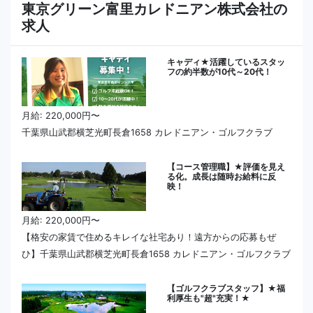
東京グリーン富里カレドニアン株式会社の
求人
キャディ★活躍しているスタッ
フの約半数が10代～20代！
月給: 220,000円〜
千葉県山武郡横芝光町長倉1658 カレドニアン・ゴルフクラブ
【コース管理職】★評価を見え
る化。成長は随時お給料に反
映！
月給: 220,000円〜
【格安の家賃で住めるキレイな社宅あり！遠方からの応募もぜ
ひ】千葉県山武郡横芝光町長倉1658 カレドニアン・ゴルフクラブ
【ゴルフクラブスタッフ】★福
利厚生も"超"充実！★