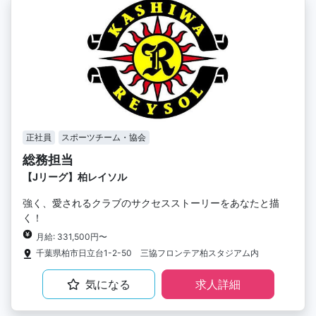
正社員
スポーツチーム・協会
総務担当
【Jリーグ】柏レイソル
強く、愛されるクラブのサクセスストーリーをあなたと描
く！
月給: 331,500円〜
千葉県柏市日立台1-2-50 三協フロンテア柏スタジアム内
気になる
求人詳細