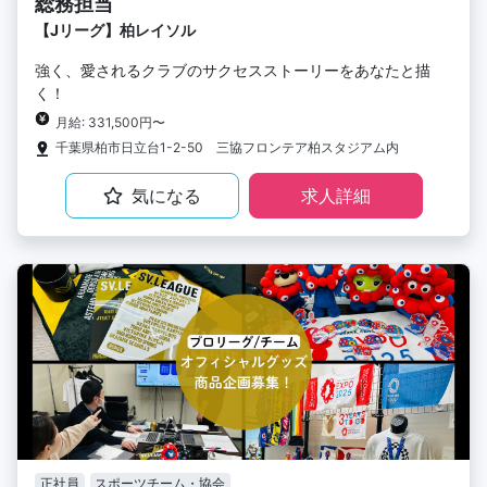
総務担当
【Jリーグ】柏レイソル
強く、愛されるクラブのサクセスストーリーをあなたと描
く！
月給: 331,500円〜
千葉県柏市日立台1-2-50 三協フロンテア柏スタジアム内
気になる
求人詳細
正社員
スポーツチーム・協会