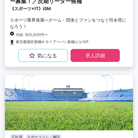
ー募集！／次期リーダー候補
《スポーツ×IT》iSM
スポーツ業界発展へチーム・団体とファンをつなぐ司令塔に
なろう！
月給: 500,000円〜
東京都港区新橋4-5-1 アーバン新橋ビル10F
気になる
求人詳細
正社員
スポーツジム・施設