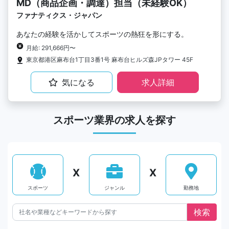
MD（商品企画・調達）担当（未経験OK）
ファナティクス・ジャパン
あなたの経験を活かしてスポーツの熱狂を形にする。
月給: 291,666円〜
東京都港区麻布台1丁目3番1号 麻布台ヒルズ森JPタワー 45F
気になる
求人詳細
スポーツ業界の求人を探す
X
X
スポーツ
ジャンル
勤務地