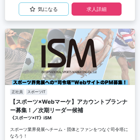
気になる
求人詳細
正社員
スポーツIT
【スポーツ×Webマーケ】アカウントプランナ
ー募集！／次期リーダー候補
《スポーツ×IT》iSM
スポーツ業界発展へチーム・団体とファンをつなぐ司令塔に
なろう！