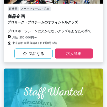
正社員
スポーツチーム・協会
商品企画
プロリーグ・プロチームのオフィシャルグッズ
プロスポーツシーンに欠かせないグッズをあなたの手で！
月給: 250,000円〜
東京都台東区蔵前3丁目1番9号 5階
気になる
求人詳細