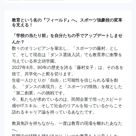
教育という名の『フィールド』へ。スポーツ強豪校の変革
を支える！
「学校の当たり前」を自分たちの手でアップデートしませ
んか？
数々のオリンピアンを輩出し、「スポーツの藤村」とし
て、そして現在は「ダンス選抜入試」でも教育界に衝撃を
与えている井之頭学園。
2027年4月。90年の歴史を誇る「藤村女子」は、その名を
捨て、共学化へと舵を切ります。
生徒一人ひとりが「自由」に可能性を信じられる場を創
る、「ダンスの表現力」と「スポーツの情熱」を核とした
「第二創業」への挑戦です。
今、私たちが求めているのは、民間企業で培ったスピード
感やITスキル、そして社会のリアルを知っているからこそ
語れるキャリア論を持っているあなたです。
教員免許を持ちながら、一度は教育の現場を離れたあなた
へ。
民間での経験を積むほどに「いつか教育をより良くした