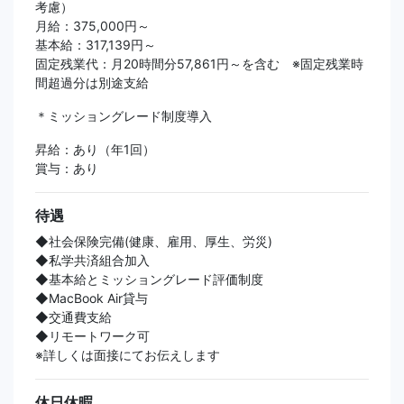
考慮）
月給：375,000円～
基本給：317,139円～
固定残業代：月20時間分57,861円～を含む ※固定残業時
間超過分は別途支給
＊ミッショングレード制度導入
昇給：あり（年1回）
賞与：あり
待遇
◆社会保険完備(健康、雇用、厚生、労災)
◆私学共済組合加入
◆基本給とミッショングレード評価制度
◆MacBook Air貸与
◆交通費支給
◆リモートワーク可
※詳しくは面接にてお伝えします
休日休暇