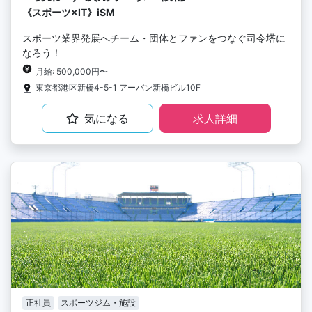
《スポーツ×IT》iSM
スポーツ業界発展へチーム・団体とファンをつなぐ司令塔に
なろう！
月給: 500,000円〜
東京都港区新橋4-5-1 アーバン新橋ビル10F
気になる
求人詳細
正社員
スポーツジム・施設