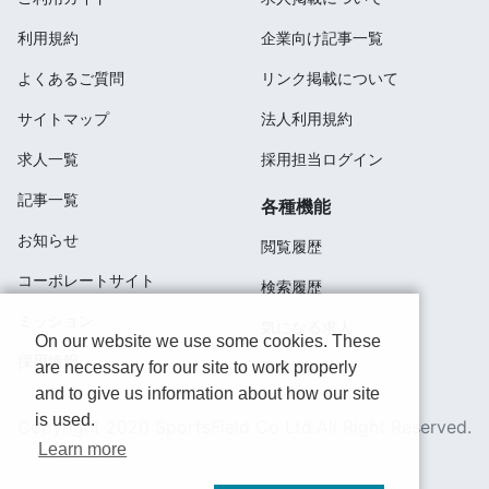
利用規約
企業向け記事一覧
よくあるご質問
リンク掲載について
サイトマップ
法人利用規約
求人一覧
採用担当ログイン
記事一覧
各種機能
お知らせ
閲覧履歴
コーポレートサイト
検索履歴
ミッション
気になる求人
On our website we use some cookies. These
採用情報
are necessary for our site to work properly
応募済み
and to give us information about how our site
is used.
Copyright 2020 SportsField Co Ltd.All Right Reserved.
Learn more