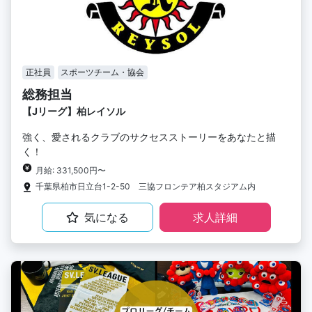
正社員
スポーツチーム・協会
総務担当
【Jリーグ】柏レイソル
強く、愛されるクラブのサクセスストーリーをあなたと描
く！
月給: 331,500円〜
千葉県柏市日立台1-2-50 三協フロンテア柏スタジアム内
気になる
求人詳細