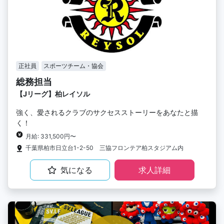
正社員
スポーツチーム・協会
総務担当
【Jリーグ】柏レイソル
強く、愛されるクラブのサクセスストーリーをあなたと描
く！
月給: 331,500円〜
千葉県柏市日立台1-2-50 三協フロンテア柏スタジアム内
気になる
求人詳細