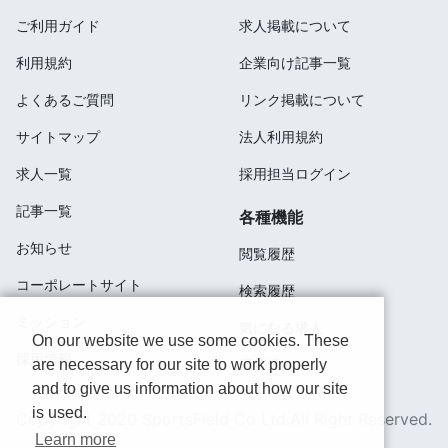
ご利用ガイド
求人掲載について
利用規約
企業向け記事一覧
よくあるご質問
リンク掲載について
サイトマップ
法人利用規約
求人一覧
採用担当ログイン
記事一覧
各種機能
お知らせ
閲覧履歴
コーポレートサイト
検索履歴
ミッション
気になる求人
On our website we use some cookies. These
採用情報
are necessary for our site to work properly
応募済み
and to give us information about how our site
is used.
Copyright 2020 SportsField Co Ltd.All Right Reserved.
Learn more