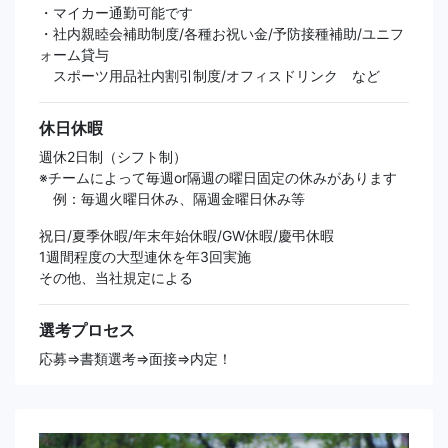
・マイカー通勤可能です
・社内親睦会補助制度/各種お祝い金/予防接種補助/ユニフ
ォーム貸与
スポーツ用品社内割引制度/オフィスドリンク など
休日休暇
週休2日制（シフト制）
※チームによって毎週or隔週の曜日固定の休みがあります
例：毎週火曜日休み、隔週金曜日休み等
祝日/夏季休暇/年末年始休暇/GW休暇/慶弔休暇
1週間程度の大型連休を年3回実施
その他、当社規定による
選考プロセス
応募⇒書類選考⇒面接⇒内定！