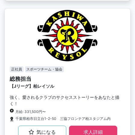
正社員
スポーツチーム・協会
総務担当
【Jリーグ】柏レイソル
強く、愛されるクラブのサクセスストーリーをあなたと描
く！
月給: 331,500円〜
千葉県柏市日立台1-2-50 三協フロンテア柏スタジアム内
気になる
求人詳細