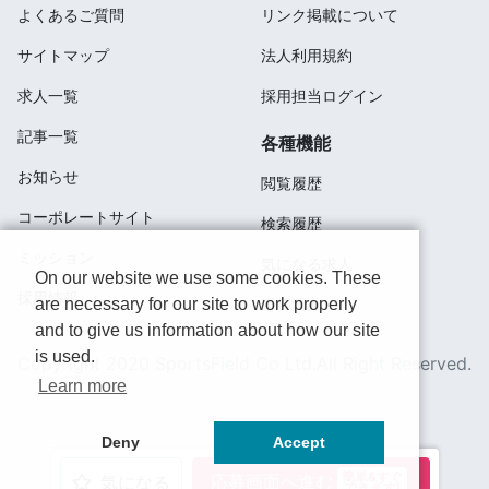
よくあるご質問
リンク掲載について
サイトマップ
法人利用規約
求人一覧
採用担当ログイン
記事一覧
各種機能
お知らせ
閲覧履歴
コーポレートサイト
検索履歴
ミッション
気になる求人
On our website we use some cookies. These
採用情報
are necessary for our site to work properly
応募済み
and to give us information about how our site
is used.
Copyright 2020 SportsField Co Ltd.All Right Reserved.
Learn more
Deny
Accept
簡単&すぐ
応募画面へ進む
気になる
できます!