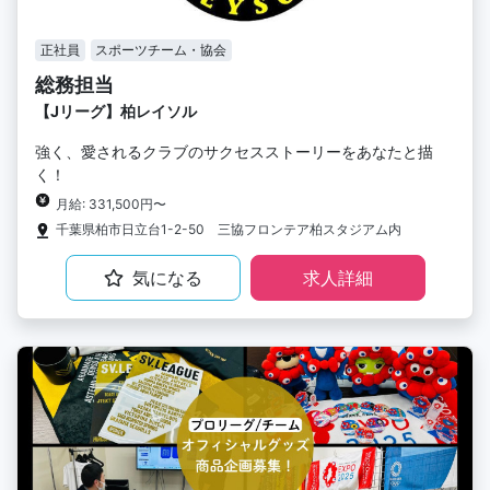
正社員
スポーツチーム・協会
総務担当
【Jリーグ】柏レイソル
強く、愛されるクラブのサクセスストーリーをあなたと描
く！
月給: 331,500円〜
千葉県柏市日立台1-2-50 三協フロンテア柏スタジアム内
気になる
求人詳細