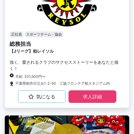
正社員
スポーツチーム・協会
総務担当
【Jリーグ】柏レイソル
強く、愛されるクラブのサクセスストーリーをあなたと描
く！
月給: 331,500円〜
千葉県柏市日立台1-2-50 三協フロンテア柏スタジアム内
気になる
求人詳細