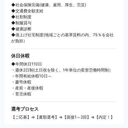
◆社会保険完備(健康、雇用、厚生、労災)
◆交通費全額支給
◆社割制度
◆制服貸与
◆健康診断
◆借上げ社宅制度(地域ごとの基準賃料の内、75％を会社
が負担）
休日休暇
◆年間休日110日
・週休2日制(土日祝を除く、1年単位の変形労働時間制）
・年間有給休暇10日～
・慶弔休暇
・産前・産後休暇
・育児休暇
選考プロセス
【ご応募】⇒【書類選考】⇒【面接1～2回】⇒【内定！】