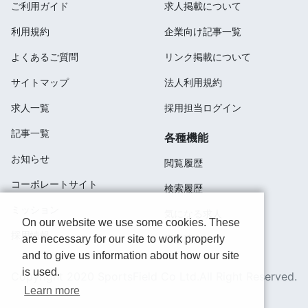
ご利用ガイド
求人掲載について
利用規約
企業向け記事一覧
よくあるご質問
リンク掲載について
サイトマップ
法人利用規約
求人一覧
採用担当ログイン
記事一覧
各種機能
お知らせ
閲覧履歴
コーポレートサイト
検索履歴
ミッション
気になる求人
On our website we use some cookies. These
採用情報
are necessary for our site to work properly
応募済み
and to give us information about how our site
is used.
Copyright 2020 SportsField Co Ltd.All Right Reserved.
Learn more