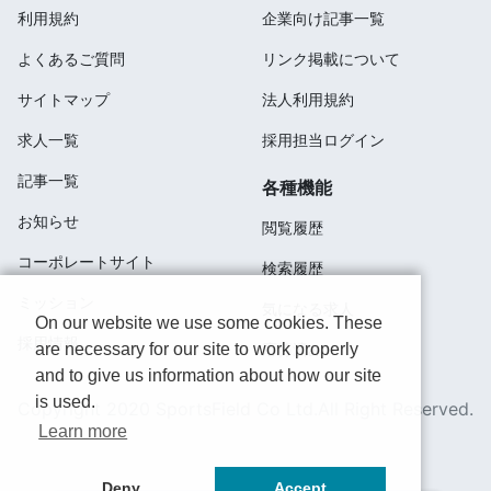
利用規約
企業向け記事一覧
よくあるご質問
リンク掲載について
サイトマップ
法人利用規約
求人一覧
採用担当ログイン
記事一覧
各種機能
お知らせ
閲覧履歴
コーポレートサイト
検索履歴
ミッション
気になる求人
On our website we use some cookies. These
採用情報
are necessary for our site to work properly
応募済み
and to give us information about how our site
is used.
Copyright 2020 SportsField Co Ltd.All Right Reserved.
Learn more
Deny
Accept