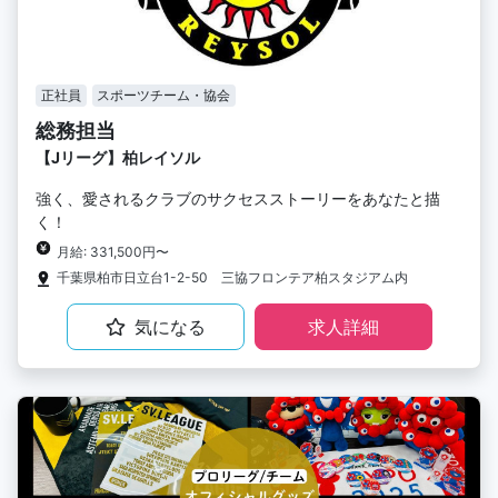
正社員
スポーツチーム・協会
総務担当
【Jリーグ】柏レイソル
強く、愛されるクラブのサクセスストーリーをあなたと描
く！
月給: 331,500円〜
千葉県柏市日立台1-2-50 三協フロンテア柏スタジアム内
気になる
求人詳細