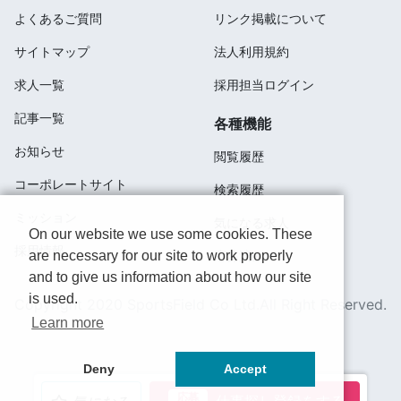
よくあるご質問
リンク掲載について
サイトマップ
法人利用規約
求人一覧
採用担当ログイン
記事一覧
各種機能
お知らせ
閲覧履歴
コーポレートサイト
検索履歴
ミッション
気になる求人
On our website we use some cookies. These
採用情報
are necessary for our site to work properly
応募済み
and to give us information about how our site
is used.
Copyright 2020 SportsField Co Ltd.All Right Reserved.
Learn more
Deny
Accept
応募
仕事探し登録をする