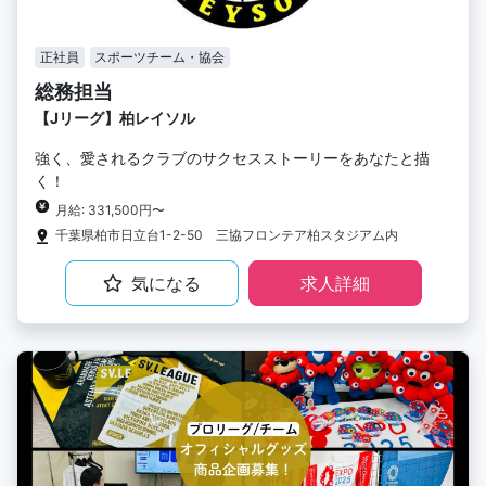
正社員
スポーツチーム・協会
総務担当
【Jリーグ】柏レイソル
強く、愛されるクラブのサクセスストーリーをあなたと描
く！
月給: 331,500円〜
千葉県柏市日立台1-2-50 三協フロンテア柏スタジアム内
気になる
求人詳細