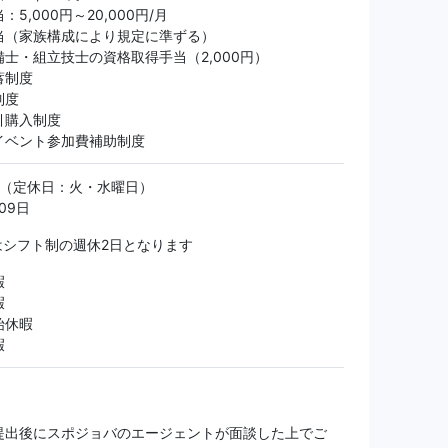
5,000円～20,000円/月
当（家族構成により規定に準ずる）
士・組立技士の資格取得手当（2,000円）
蓄制度
制度
引購入制度
イベント参加費補助制度
制（定休日：火・水曜日）
09日
はシフト制の週休2日となります
暇
暇
始休暇
暇
提出後にスポジョバのエージェントが面談した上でご