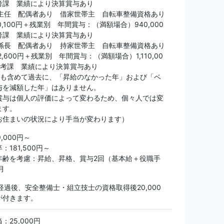
考課 業績により決算賞与あり
 主任 配偶者あり 借家世帯主 自転車整備資格あり
0,100円＋残業別 年間賞与：（満額場合）940,000
考課 業績により決算賞与あり
 係長 配偶者あり 持家世帯主 自転車整備資格あり
2,600円＋残業別 年間賞与：（満額場合）1,110,00
事考課 業績により決算賞与あり
禍も含めて過去に、「昇給のなかった年」および「ベ
与を減額した年」はありません。
与は個人の評価によって変わるため、個々人では変
ます。
お住まいの状況により手当が変わります）
,000円～
：181,500円～
年齢を考慮：昇給、昇格、賞与2回（基本給＋役職手
月
経過後、安全整備士・組立技士の資格取得後20,000
が付きます。
：25,000円