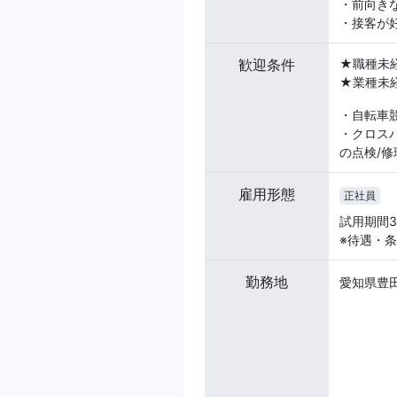
・前向き
・接客が
歓迎条件
★職種未
★業種未
・自転車
・クロス
の点検/
雇用形態
正社員
試用期間
※待遇・
勤務地
愛知県豊