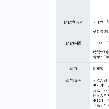
勤務地備考
マイカー
受動喫煙対
勤務時間
11:00～
時間外勤
備考：8
給与
応相談
給与備考
＜収入例
●26才
月給：22
円＋人事
●26才
月給：24