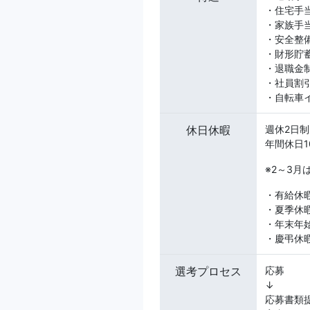
・住宅手当：
・家族手
・安全整備
・財形貯
・退職金
・社員割
・自転車
休日休暇
週休2日
年間休日1
※2～3月
・有給休
・夏季休
・年末年
・慶弔休
選考プロセス
応募
↓
応募書類