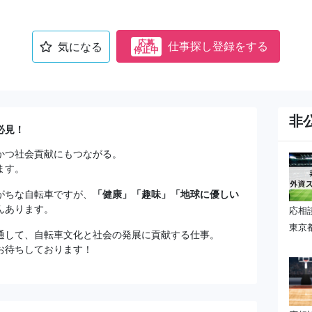
応募
仕事探し登録をする
気になる
停止中
非
必見！
かつ社会貢献にもつながる。
ます。
がちな自転車ですが、
「健康」「趣味」「地球に優しい
んあります。
応相
東京
通して、自転車文化と社会の発展に貢献する仕事。
お待ちしております！