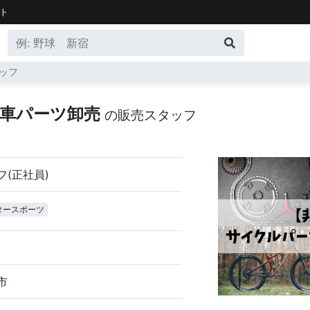
ト
ッフ
転車パーツ卸売
の販売スタッフ
フ(正社員)
タースポーツ
市