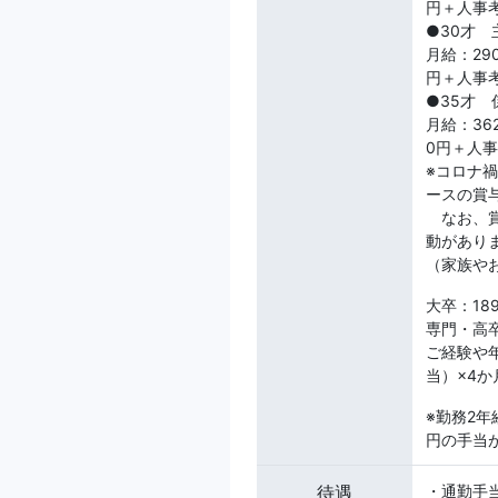
円＋人事
●30才
月給：29
円＋人事
●35才
月給：36
0円＋人
※コロナ
ースの賞
なお、賞
動があり
（家族や
大卒：189
専門・高卒
ご経験や
当）×4か
※勤務2年
円の手当
待遇
・通勤手当