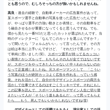
とも思うので、むしろそっちの方が強いかもしれませんね。
高良
：過去の経験で、自動車メーカーの広告案件があって。
某スポーツ選手と自動車の写真を使った広告だったんです
が、やっぱり選手の力強い動きとか表情と、その自動車をど
う融合させるかが重要になってくると思うんですね。でも、
僕から見たら一番NGだと思ったカットが選ばれたんです。当
時のディレクターに「なんでこのカットを選ぶんですか？」
って聞いたら「フォルムがいい」って言ったんです。その方
は絵は本当に上手いんですけど、「それだけで選ぶか？」っ
て単純に思いました(笑)。
スポーツ選手が持ってるカッコい
い表情とかシズルって、もちろんその人が全てではないです
が、スポーツをやってきた人じゃないと中々わからないのか
なって正直感じましたね。元スポーツマンとして、「こうい
う写真のほうが絶対カッコよく広告を作れる」っていう感
覚。それを活かして、自分が今デザインとスポーツの両方を
活かして仕事できてるのはすごくラッキーです。それにもし
この記事を読んで、スポーツ人生からデザイン人生に切り替
えたいって人が「そういう道もあるんだ」って思ってもらえ
たら……もう、死んでもいいかもしれないですね(笑)
＿＿デザイナーとしての活躍はもちろん、演出家としての活