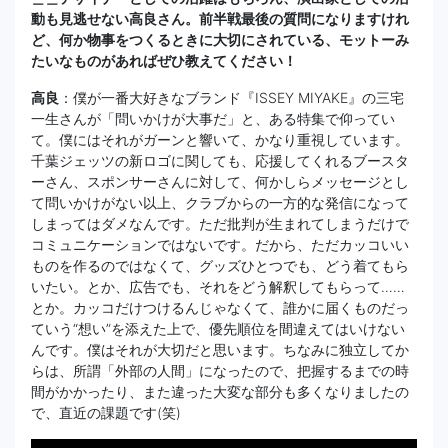
動も見逃せない高良さん。前半戦最後の質問になりますけれ
ど、何か物事をつくるときに大切にされている、モットーみ
たいなものがあればぜひ教えてください！
高良
：僕が一番大好きなブランド『ISSEY MIYAKE』の三宅
一生さんが「問いかけが大事だ」と、ある特集で仰ってい
て。僕にはそれがガーンと響いて、かなり重視しています。
千葉ジェッツの新ロゴに関しても、応援してくれるブースタ
ーさん、スポンサーさんに対して、何かしらメッセージとし
て問いかけがない以上、クラブからの一方的な発信になって
しまってはダメなんです。ただ批判が生まれてしまうだけで
コミュニケーションではないです。だから、ただカッコいい
ものを作るのではなくて、グッズひとつでも、どう着てもら
いたい。とか、広告でも、それをどう解釈してもらって……
とか。カッコだけつけるんじゃなくて、誰かに届くものだっ
ていう“想い”を添えた上で、優先順位を間違えてはいけない
んです。僕はそれが大切だと思います。ちなみに独立してか
らは、所謂「外部の人間」になったので、把握するまでの時
間がかかったり、また違った大変な部分も多くなりましたの
で、直近の課題です(笑)