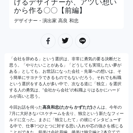
げるデザイナーが、アツい想い
から作る〇〇【前編】
デザイナー・演出家 高良 和忠
「会社を辞める」という選択は、非常に勇気の要る決断だと
思う。「やりたいことがある」「どうしても実現したい夢が
ある」としても、お世話になった会社・先輩への想いは、そ
う簡単にサヨナラできるものでもないだろう。それでも転職
という選択をする人が多い中で、次なる道に「独立」を選択
する人の勇気は、”会社から会社”の転職よりはるかにハード
ルが高いと思う。
今回お話を伺った
高良和忠(たから かずただ)
さんは、今年の
7月に大好きなバスケチームを去り、独立という新たなフィー
ルドに立った。まさに「独立したて」の彼にインタビューす
る中で、仕事1つひとつに対する思い入れや芯の強さを感じる
ことができた。前半は会社員編。後半は独立編と2本立てで