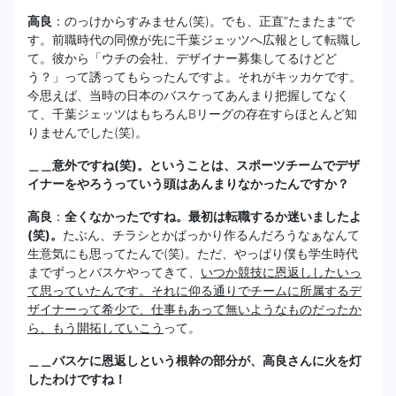
高良
：のっけからすみません(笑)。でも、正直”たまたま”で
す。前職時代の同僚が先に千葉ジェッツへ広報として転職し
て。彼から「ウチの会社、デザイナー募集してるけどど
う？」って誘ってもらったんですよ。それがキッカケです。
今思えば、当時の日本のバスケってあんまり把握してなく
て、千葉ジェッツはもちろんBリーグの存在すらほとんど知
りませんでした(笑)。
＿＿意外ですね(笑)。ということは、スポーツチームでデザ
イナーをやろうっていう頭はあんまりなかったんですか？
高良
：
全くなかったですね。最初は転職するか迷いましたよ
(笑)。
たぶん、チラシとかばっかり作るんだろうなぁなんて
生意気にも思ってたんで(笑)。ただ、やっぱり僕も学生時代
までずっとバスケやってきて、
いつか競技に恩返ししたいっ
て思っていたんです。それに仰る通りでチームに所属するデ
ザイナーって希少で、仕事もあって無いようなものだったか
ら、もう開拓していこう
って。
＿＿バスケに恩返しという根幹の部分が、高良さんに火を灯
したわけですね！