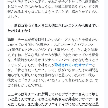
一だと考えていたんです。それこそ子どもたちでも商店街の
おばちゃんでもわかるような。地域に馴染みやすい、すぐ理
解されるようなロゴにしよう
ってことで、携わらせてもらい
ました。
＿＿新ロゴをつくるときに大切にされたこととかも教えてい
ただけますか？
高良
：チームが何を目指したいのか、どんなことを伝えたい
のかっていう”想い”の部分と、スポンサーさんやファンと
の”関係性のバランス”がとても大事だということ。あとは歴
史ですね。どんな風にチームが歩んできたのかっていう部分
を、創設時からいるオリジナルメンバーにはかなり色々とヒ
アリングしました。小林さんが
取材されていたオッチー
と
か。「昔どうだったの？」って。僕がいなかったその期間を
知らずして新しいものは作れないと思っていたので、彼ら・
彼女らに「ウチっぽくていいね！」って言われたときは、す
ごく嬉しかったですね。
＿＿やっぱりチームに所属しているデザイナーさんって珍し
いと思うんですよ。それこそ高良さんが外注のデザイナーさ
んだったら、また違ったクリエイティブになったのかなと思