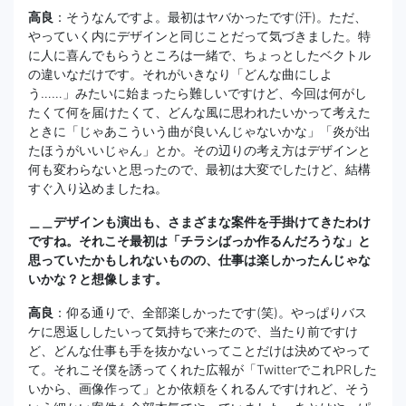
高良
：そうなんですよ。最初はヤバかったです(汗)。ただ、
やっていく内にデザインと同じことだって気づきました。特
に人に喜んでもらうところは一緒で、ちょっとしたベクトル
の違いなだけです。それがいきなり「どんな曲にしよ
う……」みたいに始まったら難しいですけど、今回は何がし
たくて何を届けたくて、どんな風に思われたいかって考えた
ときに「じゃあこういう曲が良いんじゃないかな」「炎が出
たほうがいいじゃん」とか。その辺りの考え方はデザインと
何も変わらないと思ったので、最初は大変でしたけど、結構
すぐ入り込めましたね。
＿＿デザインも演出も、さまざまな案件を手掛けてきたわけ
ですね。それこそ最初は「チラシばっか作るんだろうな」と
思っていたかもしれないものの、仕事は楽しかったんじゃな
いかな？と想像します。
高良
：仰る通りで、全部楽しかったです(笑)。やっぱりバス
ケに恩返ししたいって気持ちで来たので、当たり前ですけ
ど、どんな仕事も手を抜かないってことだけは決めてやって
て。それこそ僕を誘ってくれた広報が「TwitterでこれPRした
いから、画像作って」とか依頼をくれるんですけれど、そう