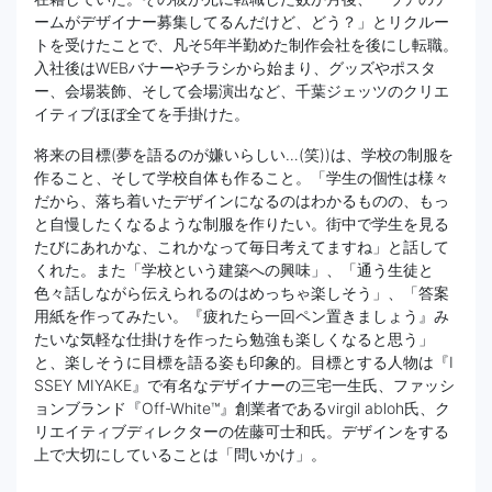
ームがデザイナー募集してるんだけど、どう？」とリクルー
トを受けたことで、凡そ5年半勤めた制作会社を後にし転職。
入社後はWEBバナーやチラシから始まり、グッズやポスタ
ー、会場装飾、そして会場演出など、千葉ジェッツのクリエ
イティブほぼ全てを手掛けた。
将来の目標(夢を語るのが嫌いらしい…(笑))は、学校の制服を
作ること、そして学校自体も作ること。「学生の個性は様々
だから、落ち着いたデザインになるのはわかるものの、もっ
と自慢したくなるような制服を作りたい。街中で学生を見る
たびにあれかな、これかなって毎日考えてますね」と話して
くれた。また「学校という建築への興味」、「通う生徒と
色々話しながら伝えられるのはめっちゃ楽しそう」、「答案
用紙を作ってみたい。『疲れたら一回ペン置きましょう』み
たいな気軽な仕掛けを作ったら勉強も楽しくなると思う」
と、楽しそうに目標を語る姿も印象的。目標とする人物は『I
SSEY MIYAKE』で有名なデザイナーの三宅一生氏、ファッシ
ョンブランド『Off-White™』創業者であるvirgil abloh氏、ク
リエイティブディレクターの佐藤可士和氏。デザインをする
上で大切にしていることは「問いかけ」。