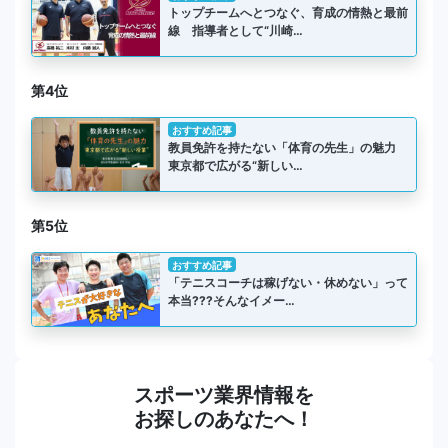
トップチームへとつなぐ、育成の情熱と最前
線 指導者として“川崎…
第4位
おすすめ記事
教員免許を持たない「体育の先生」の魅力
東京都で広がる“新しい…
第5位
おすすめ記事
「テニスコーチは稼げない・休めない」って
本当???そんなイメー…
スポーツ業界情報を
お探しのあなたへ！