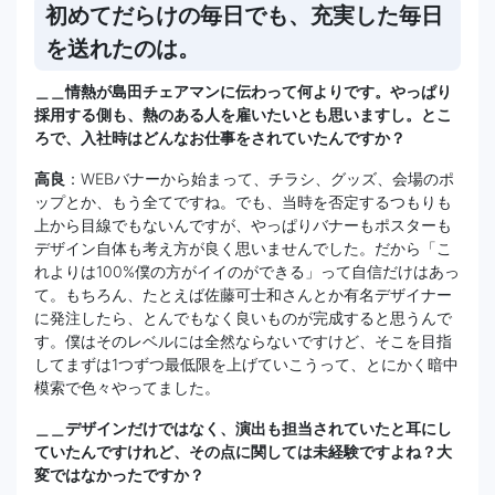
初めてだらけの毎日でも、充実した毎日
を送れたのは。
＿＿情熱が島田チェアマンに伝わって何よりです。やっぱり
採用する側も、熱のある人を雇いたいとも思いますし。とこ
ろで、入社時はどんなお仕事をされていたんですか？
高良
：WEBバナーから始まって、チラシ、グッズ、会場のポ
ップとか、もう全てですね。でも、当時を否定するつもりも
上から目線でもないんですが、やっぱりバナーもポスターも
デザイン自体も考え方が良く思いませんでした。だから「こ
れよりは100%僕の方がイイのができる」って自信だけはあっ
て。もちろん、たとえば佐藤可士和さんとか有名デザイナー
に発注したら、とんでもなく良いものが完成すると思うんで
す。僕はそのレベルには全然ならないですけど、そこを目指
してまずは1つずつ最低限を上げていこうって、とにかく暗中
模索で色々やってました。
＿＿デザインだけではなく、演出も担当されていたと耳にし
ていたんですけれど、その点に関しては未経験ですよね？大
変ではなかったですか？