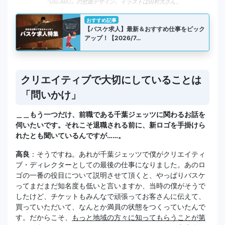
『GsLABO』の壁面デザイン。イラストは田村大さん。
おすすめ記事
【バスケ求人】最新＆おすすめ仕事をピック
アップ！【2026/7…
クリエイティブで大切にしていることは
「問いかけ」
＿＿もう一つだけ、前職である千葉ジェッツに関わるお話を
伺いたいです。それこそ退職される前に、新ロゴを手掛けら
れたとも聞いているんですが……。
高良
：そうですね。あれが千葉ジェッツで僕がクリエイティ
ブ・ディレクターとしての最後の仕事になりました。あのロ
ゴの一番の役目について説明させて頂くと、やっぱりバスケ
ってまだまだ知名度も低いと言いますか、当時の僕がそうで
したけど、チケットもみんなで頑張ってお客さんに伝えて、
買っていただいて、なんとか満員の状態をつくっていたんで
す。だからこそ、
もっと地域の方々に知ってもらうことが第