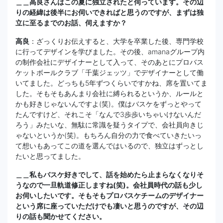
＿＿高良さんはこの夏に独立されたと伺っています。その辺
りの経緯は後半にお伺いできればと思うのですが、まずは独
立に至るまでのお話、伺えますか？
高良
：ざっくりお伝えすると、大学を卒業した後、専門学校
に行ってデザインを学びました。その後、amanaグループ内
の制作会社にデザイナーとして入って、そのあとにプロバス
ケットボールクラブ「千葉ジェッツ」でデザイナーとして働
いてました。どっちも5年ずつくらいですかね、席を置いてま
した。そもそもあんまり会社に縛られるというか、ルールと
かも好きじゃないんですよ(笑)。僕はバスケをずっとやって
たんですけど、それこそ「なんで3歩歩いちゃいけないんだ
ろう」みたいな、無駄に常識を疑うタイプで、会社員向きじ
ゃないというか(笑)。もちろん自分の力で食べていきたいっ
て想いもあってこの道を選んではいるので、独立はずっとし
たいと思ってました。
＿＿私もバスケ好きでして、話を始めたら止まらなくなりそ
うなので一旦軌道修正しますね(笑)。会社員時代の話も少し
お伺いしたいです。そもそもプロバスケチームのデザイナー
という席に座っていただけでも凄いと思うのですが、その辺
りの話も聞かせてください。