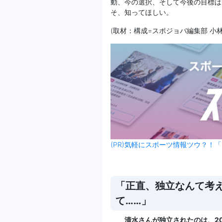
動、今の選択、そして今後の目標は
そ、知ってほしい。
(取材：構成=スポジョバ編集部 小林
(PR)気軽にスポーツ情報ツウ？！「
「正直、独立なんて考
て……」
＿＿清水さんが独立されたのは、20