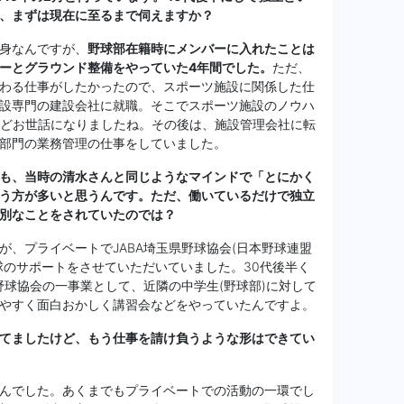
、まずは現在に至るまで伺えますか？
身なんですが、
野球部在籍時にメンバーに入れたことは
ーとグラウンド整備をやっていた4年間でした。
ただ、
わる仕事がしたかったので、スポーツ施設に関係した仕
設専門の建設会社に就職。そこでスポーツ施設のノウハ
ほどお世話になりましたね。その後は、施設管理会社に転
部門の業務管理の仕事をしていました。
も、当時の清水さんと同じようなマインドで「とにかく
う方が多いと思うんです。ただ、働いているだけで独立
別なことをされていたのでは？
が、プライベートでJABA埼玉県野球協会(日本野球連盟
球のサポートをさせていただいていました。30代後半く
野球協会の一事業として、近隣の中学生(野球部)に対して
やすく面白おかしく講習会などをやっていたんですよ。
てましたけど、もう仕事を請け負うような形はできてい
んでした。あくまでもプライベートでの活動の一環でし