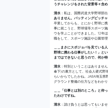
うチャレンジをされた背景等々含め
清水
：私は、国際武道大学野球部出
ありません。バッティングピッチャ
卒業してからも、とにかく野球に携
事に就こうと、野球場等スポーツ施
ウを学ぶことができました。12年
職をして、スポーツ施設や公園管理
＿＿まさにスポジョバを見ている人
野球に携わる仕事がしたい！」とい
まではできないと思うので、何か特
清水
：特別ということはありません
傘下)の裏方として、社会人硬式野
らいからでしたかね。JABA埼玉県
グラウンド整備の仕方などをわかり
＿＿「仕事とは別のところ」と仰っ
たわけですね。
清水
：請け負うとは思ってもいませ