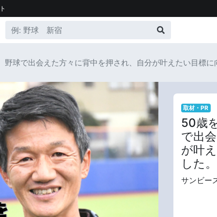
ト
立。野球で出会えた方々に背中を押され、自分が叶えたい目標に
取材・PR
50歳
で出会
が叶え
した。
サンビー