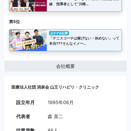
線 指導者として“川崎…
第5位
おすすめ記事
「テニスコーチは稼げない・休めない」って
本当???そんなイメー…
会社概要
医療法人社団 涓泉会 山王リハビリ・クリニック
設立年月
1995年06月
代表者
森 英二
従業員数
85人