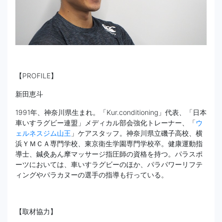
【PROFILE】
新田恵斗
1991年、神奈川県生まれ。「Kur.conditioning」代表、「日本
車いすラグビー連盟」メディカル部会強化トレーナー、「
ウ
ェルネスジム山王
」ケアスタッフ。神奈川県立磯子高校、横
浜ＹＭＣＡ専門学校、東京衛生学園専門学校卒。健康運動指
導士、鍼灸あん摩マッサージ指圧師の資格を持つ。パラスポ
ーツにおいては、車いすラグビーのほか、パラパワーリフテ
ィングやパラカヌーの選手の指導も行っている。
【取材協力】