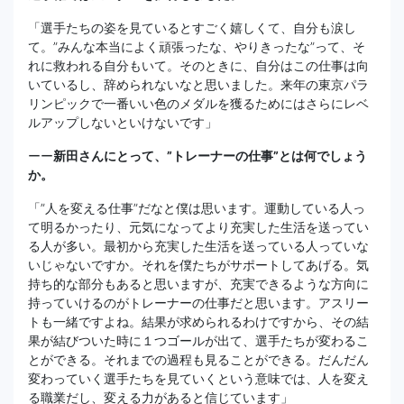
「選手たちの姿を見ているとすごく嬉しくて、自分も涙し
て。”みんな本当によく頑張ったな、やりきったな”って、そ
れに救われる自分もいて。そのときに、自分はこの仕事は向
いているし、辞められないなと思いました。来年の東京パラ
リンピックで一番いい色のメダルを獲るためにはさらにレベ
ルアップしないといけないです」
ーー
新田さんにとって、”トレーナーの仕事”とは何でしょう
か。
「”人を変える仕事”だなと僕は思います。運動している人っ
て明るかったり、元気になってより充実した生活を送ってい
る人が多い。最初から充実した生活を送っている人っていな
いじゃないですか。それを僕たちがサポートしてあげる。気
持ち的な部分もあると思いますが、充実できるような方向に
持っていけるのがトレーナーの仕事だと思います。アスリー
トも一緒ですよね。結果が求められるわけですから、その結
果が結びついた時に１つゴールが出て、選手たちが変わるこ
とができる。それまでの過程も見ることができる。だんだん
変わっていく選手たちを見ていくという意味では、人を変え
る職業だし、変える力があると信じています」