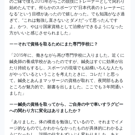
のご縁で僕も2013年からこの競技にトレーナーとして関わり
始めたんです。何らかのスポーツで”日本代表のトレーナーに
なる”という目標があったので嬉しかった。でも知識がなさ過
ぎて、”これは勉強し直さないとダメだ”って思ったんです
よ。かつ、やはり国家資格として治療ができるようになった
方がいいと感じさせられました」
ーー
それで資格を取るためにまた専門学校に？
「2015年に、働きながら再び専門学校に入りました。近くに
鍼灸師の養成学校があったのですが、鍼灸はすぐに効果が出
たり持続もするし、スポーツの現場でも結構いろんな人たち
がやっているということを考えたときに、コレだ！と思っ
て。鍼灸とあんまマッサージの資格が取れて、夜間部もある
ところが魅力的で、願書を出しました。ここでも３年間通い
ました」
ーー
鍼灸の資格を取ってから、ご自身の中で車いすラグビー
への関わり方に変化はありましたか？
「ありました。体の構造を勉強しているので、それまでイメ
ージ的なものでしかわからなかったものが具体的にわかるよ
うになったし、説明の仕方もずいぶん変わりました。あと、