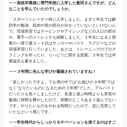
ーー
高校卒業後に専門学校に入学した新田さんですが、どん
なことを学んでいたのでしょうか。
「スポーツトレーナー科に入学しました。まず１年生では解
剖学の勉強。筋肉や骨の部分が分かっていないといけないん
で。現場実習ではテーピングやアイシングなどの入口の部分
や、選手へのストレッチも経験しました。２年生になると授
業の一環で週３～４日はサッカーやバスケ、ラグビーなどの
現場実習に行っていました。あとは、トレーニングのプログ
ラミングを作ったり、リハビリに関する授業。３年生では卒
業論文も書きました」
ーー
３年間に色んな学びが凝縮されていますね！
「楽しかったですよ。でも僕の中では”お遊びの３年間”では
なく”なりたいものになるための３年間”でした。アルバイト
だったりも色々しましたけど、友達と遊ぶ時間よりも実習や
勉強に時間を費やしたので、実際のところあまり遊んでない
です。やりたいものをやれる時間だったので、逆に充実して
いたなという感じです」
ーー
学生時代からしっかりモチベーションを保てるのはすご