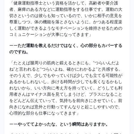
「健康運動指導士という資格を活かして、高齢者や要介護
者、麻痺のある方などに運動指導をする仕事です。運動の大
切さというのは彼らも知っているので、いかに相手の意見を
尊重しつつ、体の機能を落とさないように、かつある程度楽
しく運動ができるようなモチベーションを維持させるための
コミュニケーションが大事になってきます」
ーー
ただ運動を教えるだけではなく、心の部分もカバーする
のですね。
「たとえば腿周りの筋肉と鍛えるときにも、”つらいんだよ
ね”と言われると”つらいよね、確かにわかるよ”と共感する。
そのうえで、少しでもやっていけば少しでも立てる可能性が
あるかもしれないし、歩ける時間が少しでも長くなるかもし
れないから、いい方向に考え方を持っていく。どうしても利
用者さんはマイナス面を見てしまうけど、プラスになること
をどんどん伝えていって、気持ちを前向きにさせていく。前
向きになれば意外と行動ってすんなりと起こしやすいので、
心理的な部分も仕事になってきます」
ーー
やっててよかったな、という瞬間はありますか。