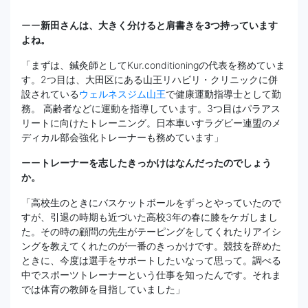
ーー
新田さんは、大きく分けると肩書きを3つ持っています
よね。
「まずは、鍼灸師としてKur.conditioningの代表を務めていま
す。2つ目は、大田区にある山王リハビリ・クリニックに併
設されている
ウェルネスジム山王
で健康運動指導士として勤
務。 高齢者などに運動を指導しています。3つ目はパラアス
リートに向けたトレーニング。日本車いすラグビー連盟のメ
ディカル部会強化トレーナーも務めています」
ーー
トレーナーを志したきっかけはなんだったのでしょう
か。
「高校生のときにバスケットボールをずっとやっていたので
すが、引退の時期も近づいた高校3年の春に膝をケガしまし
た。その時の顧問の先生がテーピングをしてくれたりアイシ
ングを教えてくれたのが一番のきっかけです。競技を辞めた
ときに、今度は選手をサポートしたいなって思って。調べる
中でスポーツトレーナーという仕事を知ったんです。それま
では体育の教師を目指していました」