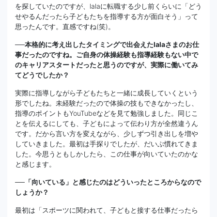
を探していたのですが、lalaに転職する少し前くらいに「どう
せやるんだったら子どもたちを指導する方が面白そう」って
思ったんです。直感ですね(笑)。
──本格的に考え出したタイミングで出会えたlalaさまのお仕
事だったのですね。ご自身の体操経験も指導経験もない中で
のキャリアスタートだったと思うのですが、実際に働いてみ
てどうでしたか？
実際に指導しながら子どもたちと一緒に成長していくという
形でしたね。未経験だったので体操の技もできなかったし、
指導のポイントもYouTubeなどを見て勉強しました。同じこ
とを伝えるにしても、子どもによって伝わり方が全然違うん
です。だから言い方を変えながら、少しずつ引き出しを増や
していきました。最初は手探りでしたが、だいぶ慣れてきま
した。今思うともしかしたら、この仕事が向いていたのかな
と感じます。
──「向いている」と感じたのはどういったところからなので
しょうか？
最初は「スポーツに関われて、子どもと接する仕事だったら