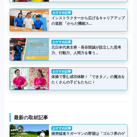
おすすめ記事
インストラクターから広げるキャリアアップ
の道筋 「からだ機能ス…
おすすめ記事
元日本代表主将・長谷部誠が設立した思考
力、行動力、人間力を養う…
おすすめ記事
体操で育む成功体験！「できタノ」の魔法を
たくさんの子どもたちに！
最新の取材記事
おすすめ記事
猪突猛進ラガーマンの野望は「ゴルフ界のゲ