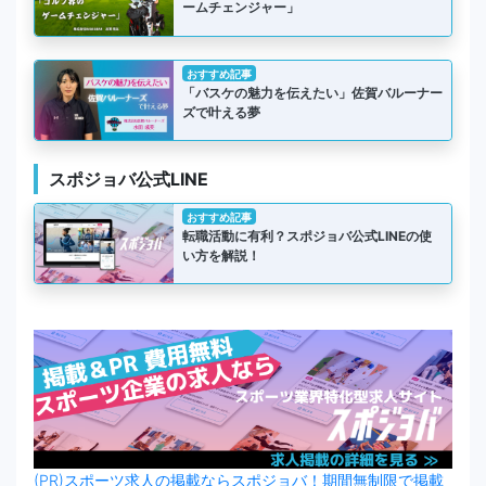
ームチェンジャー」
おすすめ記事
「バスケの魅力を伝えたい」佐賀バルーナー
ズで叶える夢
スポジョバ公式LINE
おすすめ記事
転職活動に有利？スポジョバ公式LINEの使
い方を解説！
(PR)スポーツ求人の掲載ならスポジョバ！期間無制限で掲載