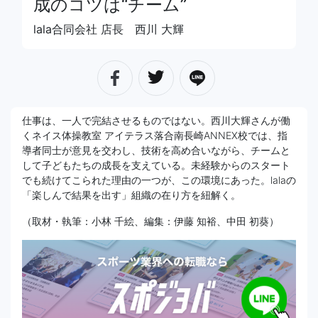
成のコツは“チーム”
lala合同会社 店長 西川 大輝
仕事は、一人で完結させるものではない。西川大輝さんが働
くネイス体操教室 アイテラス落合南長崎ANNEX校では、指
導者同士が意見を交わし、技術を高め合いながら、チームと
して子どもたちの成長を支えている。未経験からのスタート
でも続けてこられた理由の一つが、この環境にあった。lalaの
「楽しんで結果を出す」組織の在り方を紐解く。
（取材・執筆：小林 千絵、編集：伊藤 知裕、中田 初葵）