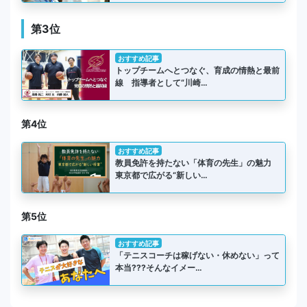
第3位
おすすめ記事
トップチームへとつなぐ、育成の情熱と最前
線 指導者として“川崎…
第4位
おすすめ記事
教員免許を持たない「体育の先生」の魅力
東京都で広がる“新しい…
第5位
おすすめ記事
「テニスコーチは稼げない・休めない」って
本当???そんなイメー…