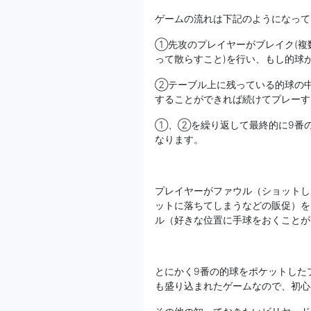
ゲームの流れは下記のようになって
①先攻のプレイヤーがブレイク(複
って散らすこと)を行い、もし的球
②テーブル上に残っている的球の
することができれば続けてプレーす
①、②を繰り返して最終的に9番
なります。
プレイヤーがファウル（ショットし
ットに落ちてしまうなどの販促）を
ル（好きな位置に手球をおくことが
とにかく9番の的球をポケットした
も盛り込まれたゲームなので、初心