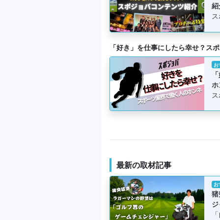
紹
ス
「好き」を仕事にしたら幸せ？スポ
お
「
ホ
ス
最新の取材記事
お
猪
ジ
「