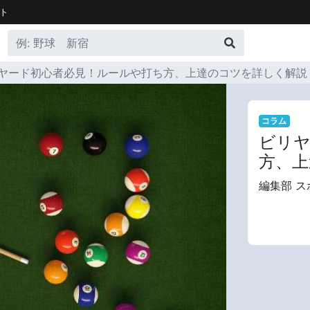
ト
ヤード初心者必見！ルールや打ち方、上達のコツを詳しく解説
コラム
ビリヤ
方、上
編集部 ス