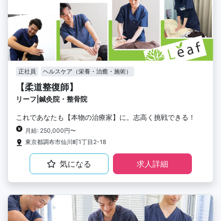
正社員
ヘルスケア（栄養・治癒・施術）
【柔道整復師】
リーフ|鍼灸院・整骨院
これであなたも【本物の治療家】に。志高く挑戦できる！
月給: 250,000円〜
東京都調布市仙川町1丁目2-18
気になる
求人詳細