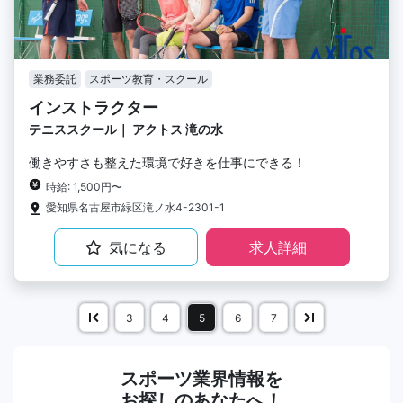
業務委託
スポーツ教育・スクール
インストラクター
テニススクール｜ アクトス 滝の水
働きやすさも整えた環境で好きを仕事にできる！
時給: 1,500円〜
愛知県名古屋市緑区滝ノ水4-2301-1
気になる
求人詳細
3
4
5
6
7
スポーツ業界情報を
お探しのあなたへ！