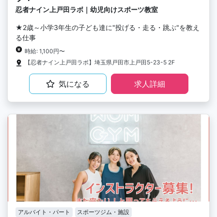
忍者ナイン上戸田ラボ｜幼児向けスポーツ教室
★2歳～小学3年生の子ども達に"投げる・走る・跳ぶ"を教え
る仕事
時給: 1,100円〜
【忍者ナイン上戸田ラボ】埼玉県戸田市上戸田5-23-5 2F
気になる
求人詳細
アルバイト・パート
スポーツジム・施設