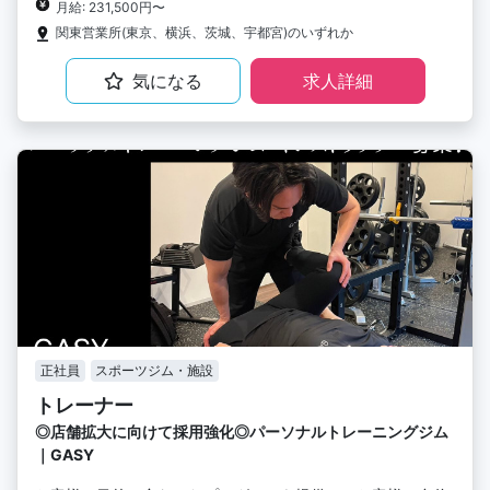
月給: 231,500円〜
関東営業所(東京、横浜、茨城、宇都宮)のいずれか
気になる
求人詳細
正社員
スポーツジム・施設
トレーナー
◎店舗拡大に向けて採用強化◎パーソナルトレーニングジム
｜GASY