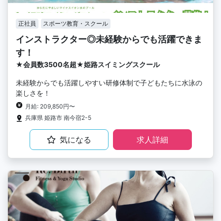
正社員
スポーツ教育・スクール
インストラクター◎未経験からでも活躍できま
す！
★会員数3500名超★姫路スイミングスクール
未経験からでも活躍しやすい研修体制で子どもたちに水泳の
楽しさを！
月給: 209,850円〜
兵庫県 姫路市 南今宿2-5
気になる
求人詳細