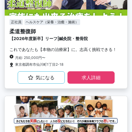
正社員
ヘルスケア（栄養・治癒・施術）
柔道整復師
【2026年度新卒】リーフ|鍼灸院・整骨院
これであなたも【本物の治療家】に。志高く挑戦できる！
月給: 250,000円〜
東京都調布市仙川町1丁目2-18
気になる
求人詳細