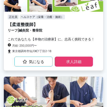
正社員
ヘルスケア（栄養・治癒・施術）
【柔道整復師】
リーフ|鍼灸院・整骨院
これであなたも【本物の治療家】に。志高く挑戦できる！
月給: 250,000円〜
東京都調布市仙川町1丁目2-18
気になる
求人詳細