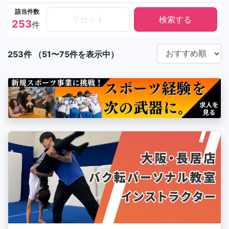
該当件数
リセット
253
件
253件 （51〜75件を表示中）