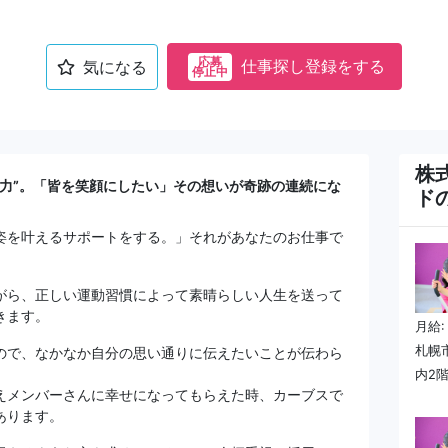
応募
仕事探し登録をする
気になる
停止中
株
喜力”。「皆を笑顔にしたい」その想いが奇跡の連続にな
ド
姿を叶えるサポートをする。」それがあなたのお仕事で
がら、正しい運動習慣によって素晴らしい人生を送って
きます。
月給:
札幌
ので、なかなか自分の思い通りに伝えたいことが伝わら
内2
えメンバーさんに幸せになってもらえた時、カーブスで
あります。