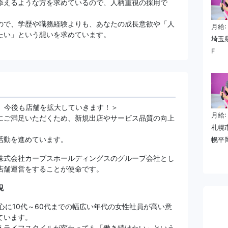
添えるような方を求めているので、人柄重視の採用で
ので、学歴や職務経験よりも、あなたの成長意欲や「人
月給:
たい」という想いを求めています。
埼玉
F
』。今後も店舗を拡大していきます！＞
月給:
にご満足いただくため、新規出店やサービス品質の向上
札幌
活動を進めています。
幌平
株式会社カーブスホールディングスのグループ会社とし
店舗運営をすることが使命です。
現
心に10代～60代までの幅広い年代の女性社員が高い意
ています。
えライフスタイルが変わっても「働き続けたい」という