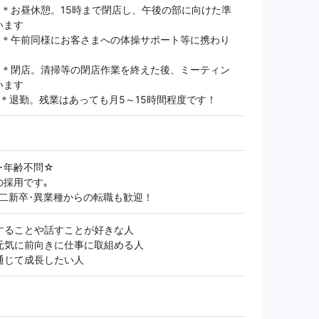
0～＊お昼休憩。15時まで閉店し、午後の部に向けた準
います
0～＊午前同様にお客さまへの体操サポート等に携わり
0～＊閉店。清掃等の閉店作業を終えた後、ミーティン
います
30＊退勤。残業はあっても月5～15時間程度です！
･年齢不問☆
の採用です｡
第二新卒･異業種からの転職も歓迎！
することや話すことが好きな人
元気に前向きに仕事に取組める人
通じて成長したい人