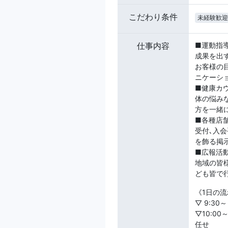
こだわり条件
未経験歓迎
仕事内容
■運動指
成果を出
お客様の
ニケーシ
■健康カ
体の悩み
方を一緒
■各種店
受付､入会
を飾る掲
■広報活
地域の皆様
ども皆で
《1日の流
▽ 9:3
▽10:0
任せ