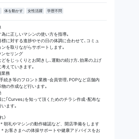
体を動かす
女性活躍
学歴不問
導
す為に正しいマシンの使い方を指導｡
目標に対する進捗やその日の体調に合わせて､コミュ
ョンを取りながらサポートします｡
ウンセリング
などをじっくりとお聞きし､運動の続け方､効果の上げ
に考えていきます｡
舗業務
手続き等のフロント業務･会員管理､POPなど店舗内
示物の作成など行います｡
動
に｢Curves｣を知って頂くためのチラシ作成･配布な
行います｡
れ》
0～＊朝礼やマシンの動作確認など、開店準備をします
0～＊お客さまへの体操サポートや健康アドバイスをお