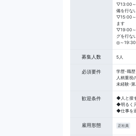
▽13:0
備を行な
▽15:0
ます
▽19:0
グを行な
◎～19:
募集人数
5人
必須要件
学歴･職歴
人柄重視
未経験･
歓迎条件
◆人と接
◆明るく
◆仕事を
雇用形態
正社員