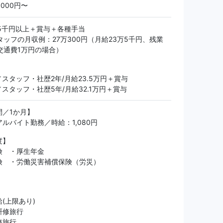
5,000円〜
万5千円以上＋賞与＋各種手当
タッフの月収例：27万300円（月給23万5千円、残業
交通費1万円の場合）
】
／スタッフ・社歴2年/月給23.5万円＋賞与
／スタッフ・社歴5年/月給32.1万円＋賞与
間／1か月】
ルバイト勤務／時給：1,080円
度】
険 ・厚生年金
険 ・労働災害補償保険（労災）
(上限あり)
研修旅行
修旅行