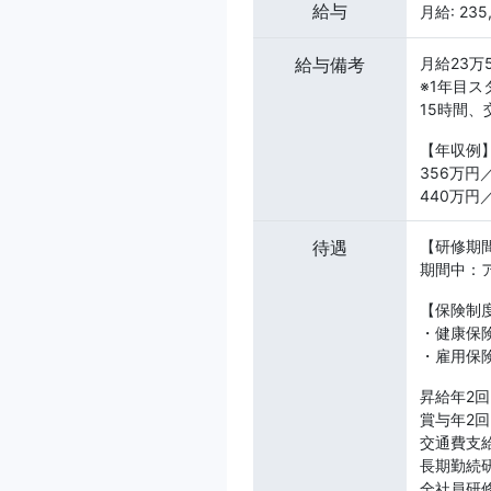
給与
月給: 23
給与備考
月給23
※1年目ス
15時間、
【年収例
356万円
440万円
待遇
【研修期
期間中：ア
【保険制
・健康保
・雇用保
昇給年2回
賞与年2回
交通費支給
長期勤続
全社員研