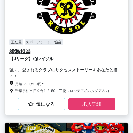
正社員
スポーツチーム・協会
総務担当
【Jリーグ】柏レイソル
強く、愛されるクラブのサクセスストーリーをあなたと描
く！
月給: 331,500円〜
千葉県柏市日立台1-2-50 三協フロンテア柏スタジアム内
気になる
求人詳細