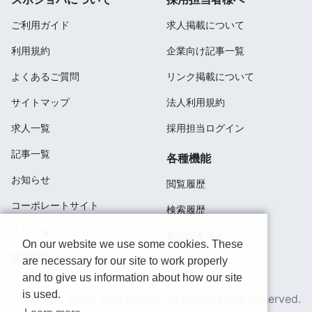
ご利用ガイド
求人掲載について
利用規約
企業向け記事一覧
よくあるご質問
リンク掲載について
サイトマップ
法人利用規約
求人一覧
採用担当ログイン
記事一覧
各種機能
お知らせ
閲覧履歴
コーポレートサイト
検索履歴
ミッション
気になる求人
On our website we use some cookies. These
採用情報
are necessary for our site to work properly
応募済み
and to give us information about how our site
is used.
Copyright 2020 SportsField Co Ltd.All Right Reserved.