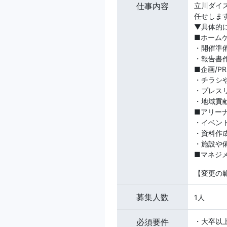
仕事内容
立川ダイ
任せしま
▼具体的
■ホーム
・開催準
・報告書
■企画/PR
・チラシ
・プレス
・地域貢
■アリー
・イベン
・資料作
・施設や
■マネジ
【変更の
募集人数
1人
必須要件
・大卒以