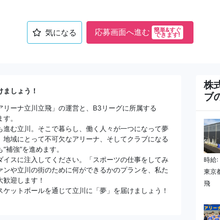
簡単&すぐ
応募画面へ進む
気になる
できます!
株
けましょう！
ブ
アリーナ立川立飛」の運営と、B3リーグに所属する
ます。
も進む立川。そこで暮らし、働く人々が一つになって夢
。地域にとって不可欠なアリーナ、そしてクラブになる
“補強”を進めます。
ダイスに注入してください。「スポーツの仕事をしてみ
時給:
ァンや立川の街のために何ができるかのプランを、私た
東京
大歓迎します！
飛
スケットボールを通じて立川に「夢」を届けましょう！