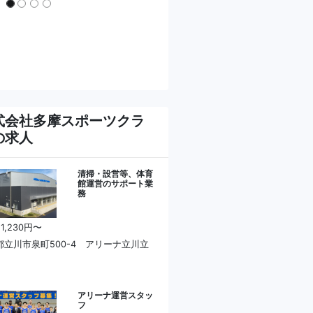
式会社多摩スポーツクラ
の求人
清掃・設営等、体育
館運営のサポート業
務
 1,230円〜
都立川市泉町500-4 アリーナ立川立
アリーナ運営スタッ
フ