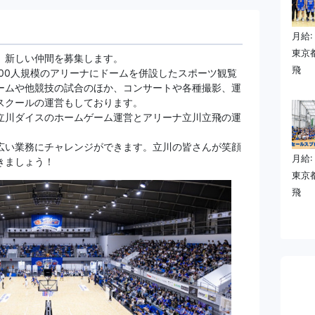
月給:
東京
、新しい仲間を募集します。
飛
00人規模のアリーナにドームを併設したスポーツ観覧
ームや他競技の試合のほか、コンサートや各種撮影、運
スクールの運営もしております。
立川ダイスのホームゲーム運営とアリーナ立川立飛の運
広い業務にチャレンジができます。立川の皆さんが笑顔
月給:
きましょう！
東京
飛