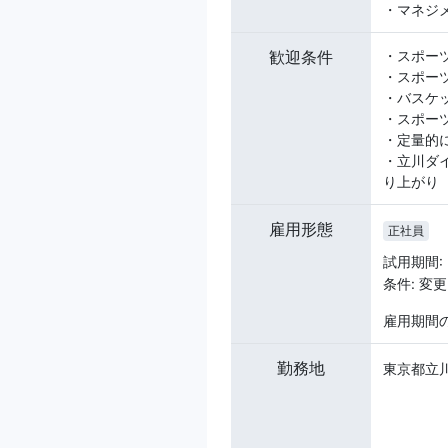
・マネジ
歓迎条件
・スポー
・スポー
・バスケ
・スポー
・定量的
・立川ダ
り上がり
雇用形態
正社員
試用期間:
条件: 変
雇用期間
勤務地
東京都立川