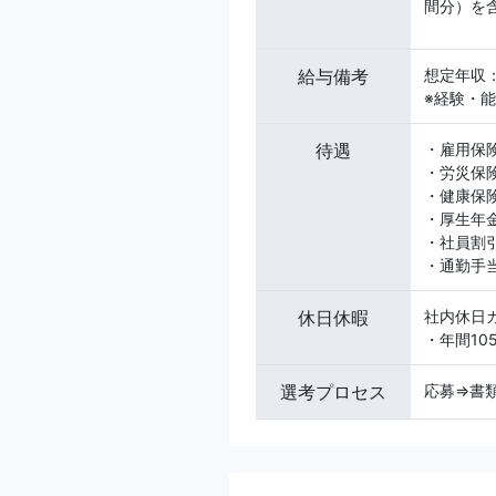
間分）を
給与備考
想定年収：
※経験・
待遇
・雇用保
・労災保
・健康保
・厚生年
・社員割引
・通勤手
休日休暇
社内休日
・年間10
選考プロセス
応募⇒書類