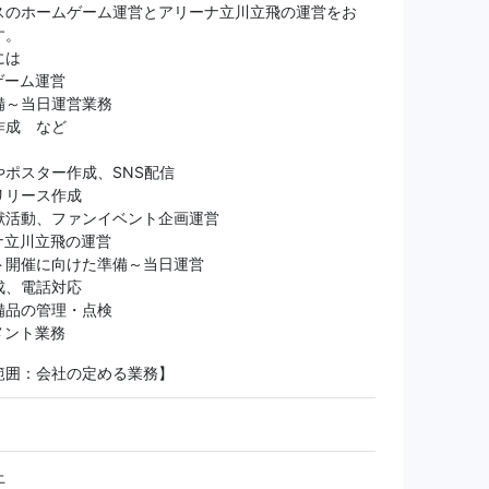
スのホームゲーム運営とアリーナ立川立飛の運営をお
す。
には
ゲーム運営
備～当日運営業務
作成 など
やポスター作成、SNS配信
リリース作成
献活動、ファンイベント企画運営
ナ立川立飛の運営
ト開催に向けた準備～当日運営
成、電話対応
備品の管理・点検
メント業務
範囲：会社の定める業務】
上