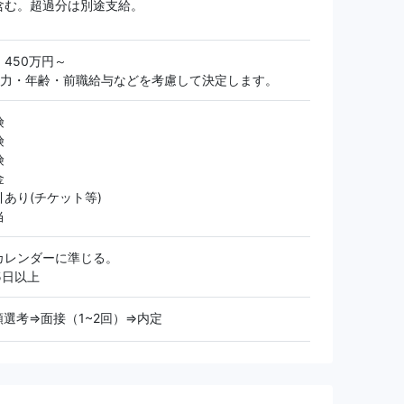
含む。超過分は別途支給。
450万円～
能力・年齢・前職給与などを考慮して決定します。
険
険
険
金
あり(チケット等)
当
カレンダーに準じる。
5日以上
選考⇒面接（1~2回）⇒内定