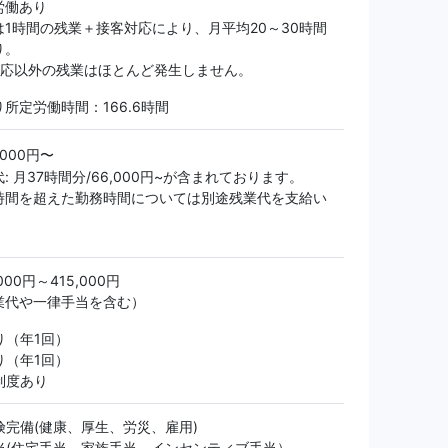
労働あり
は1時間の残業＋接客対応により、月平均20～30時間
り。
対応以外の残業はほとんど発生しません。
所定労働時間：166.6時間
,000円〜
: 月37時間分/66,000円~が含まれております。
時間を超えた勤務時間については別途残業代を支給い
。
000円～415,000円
業代や一律手当を含む）
り（年1回）
り（年1回）
制度あり
険完備(健康、厚生、労災、雇用)
当(住宅手当、家族手当、インセンティブ手当）