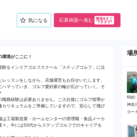
簡単&すぐ
応募画面へ進む
気になる
できます!
場
の環境がここに！
経験をインドアゴルフスクール「ステップゴルフ」に注
たレッスンをしながら、店舗運営もお任せいたします。
にハマっていき、ゴルフ愛好家の輪が広がっていく。そ
？
時給:
の職務経験は必要ありません。ご入社後にゴルフ指導か
神奈
修カリキュラムをご準備していますので、安心して飛び
ヨー
職は工場製造業・ホームセンターの管理職・食品メーカ
様々。中には50代からステップゴルフでのキャリアを