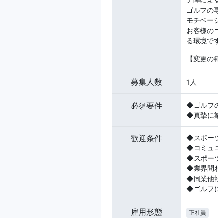
ゴルフの
モチベー
お客様の
る環境で
【変更の
募集人数
1人
必須要件
◆ゴルフ
◆真摯に
歓迎条件
◆スポー
◆コミュ
◆スポー
◆業界問
◆同業他
◆ゴルフ
雇用形態
正社員