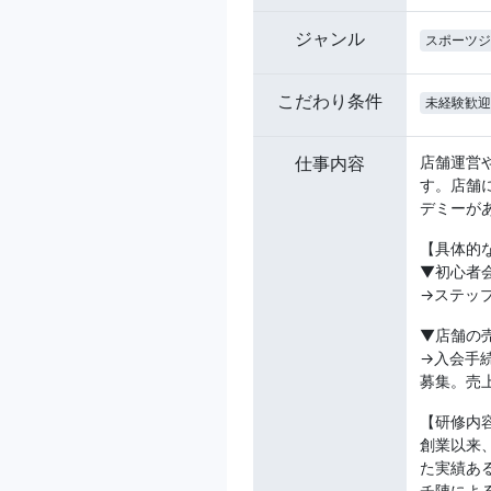
ジャンル
スポーツジ
こだわり条件
未経験歓迎
仕事内容
店舗運営
す。店舗
デミーが
【具体的
▼初心者
→ステッ
▼店舗の
→入会手
募集。売
【研修内
創業以来
た実績あ
チ陣によ