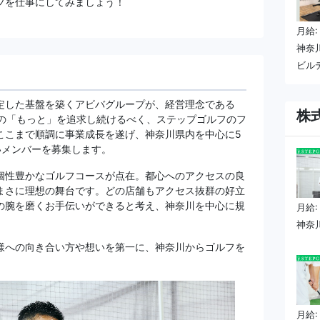
フを仕事にしてみましょう！
月給:
神奈川
ビルデ
定した基盤を築くアビバグループが、経営理念である
株
と社員の「もっと」を追求し続けるべく、ステップゴルフのフ
ここまで順調に事業成長を遂げ、神奈川県内を中心に5
いメンバーを募集します。
個性豊かなゴルフコースが点在。都心へのアクセスの良
まさに理想の舞台です。どの店舗もアクセス抜群の好立
の腕を磨くお手伝いができると考え、神奈川を中心に規
月給:
神奈
様への向き合い方や想いを第一に、神奈川からゴルフを
月給: