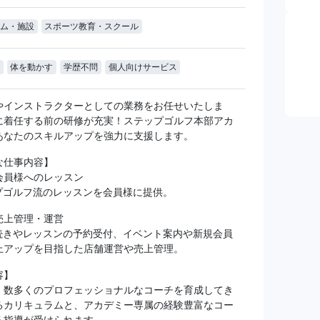
ム・施設
スポーツ教育・スクール
体を動かす
学歴不問
個人向けサービス
やインストラクターとしての業務をお任せいたしま
に着任する前の研修が充実！ステップゴルフ本部アカ
あなたのスキルアップを強力に支援します。
な仕事内容】
会員様へのレッスン
プゴルフ流のレッスンを会員様に提供。
売上管理・運営
続きやレッスンの予約受付、イベント案内や新規会員
上アップを目指した店舗運営や売上管理。
容】
、数多くのプロフェッショナルなコーチを育成してき
るカリキュラムと、アカデミー専属の経験豊富なコー
る指導が受けられます。