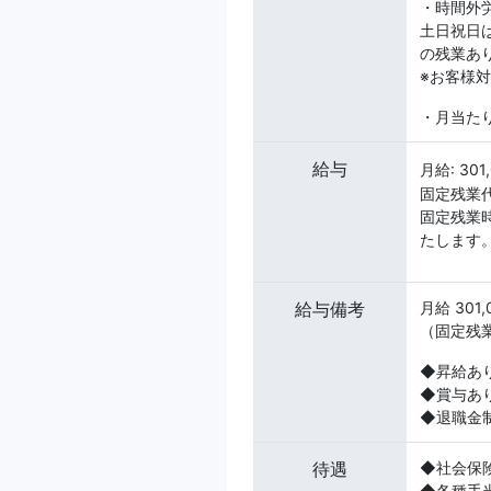
・時間外
土日祝日
の残業あ
※お客様
・月当たり
給与
月給: 301
固定残業代
固定残業
たします
給与備考
月給 301,
（固定残
◆昇給あ
◆賞与あ
◆退職金
待遇
◆社会保
◆各種手