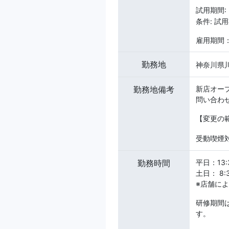
試用期間:
条件: 試
雇用期間
勤務地
神奈川県川
勤務地備考
新店オー
問い合わ
【変更の
受動喫煙対
勤務時間
平日：13:
土日： 8:
※店舗に
研修期間は
す。