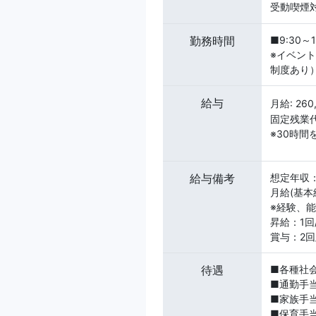
受動喫煙対
勤務時間
■9:30～
※イベン
制度あり
給与
月給: 26
固定残業代
※30時
給与備考
想定年収：
月給(基本給
※経験、
昇給：1回/
賞与：2回/
待遇
■各種社
■通勤手当
■家族手
■保育手