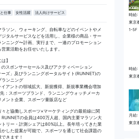
と仕事
女性活躍
法人向けサービス
時給:
東京都
マラソン、ウォーキング、自転車などのイベントやメ
1-5F
デジタルサービスなどを活用し、企業様の商品・サー
ランニング〜計画、実行まで、一連のプロモーション
る営業活動をお任せいたします。
には】
トのスポンサーセールス及びアクティベーション
時給:
ーズ」及びランニングポータルサイト(RUNNET)の
東京都
プランニング
ライアントの領域拡大、新規獲得、新規事業機会増加
引先：スポーツブランド、ランニングウォッチメーカ
リメント企業、スポーツ量販店など
方々と協働しスポーツ×マーケティングの最前線に関
月給:
RUNNETの会員は400万人超、国内主要マラソン大
東京都
ントリー・計測シェアは80%以上。長年培ってきた業
活かした提案が可能で、スポーツを通じて社会課題の
献できます！