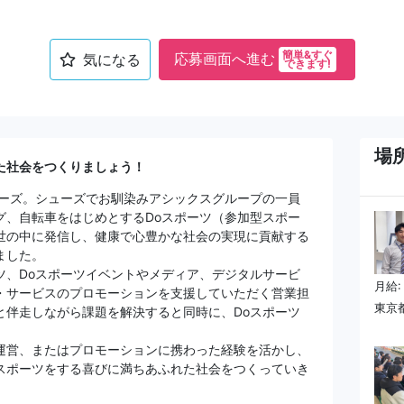
簡単&すぐ
応募画面へ進む
気になる
できます!
場
た社会をつくりましょう！
ビーズ。シューズでお馴染みアシックスグループの一員
グ、自転車をはじめとするDoスポーツ（参加型スポー
世の中に発信し、健康で心豊かな社会の実現に貢献する
ました。
ツ、Doスポーツイベントやメディア、デジタルサービ
月給:
・サービスのプロモーションを支援していただく営業担
東京都
と伴走しながら課題を解決すると同時に、Doスポーツ
運営、またはプロモーションに携わった経験を活かし、
スポーツをする喜びに満ちあふれた社会をつくっていき