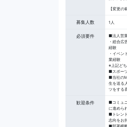
【変更の
募集人数
1人
必須要件
■法人営
・総合広
経験
・イベン
業経験
※上記ど
■スポー
■当社のM
生を送る人々
ツをする
歓迎条件
■コミュ
に進めら
■トレン
志向をお
■部署横