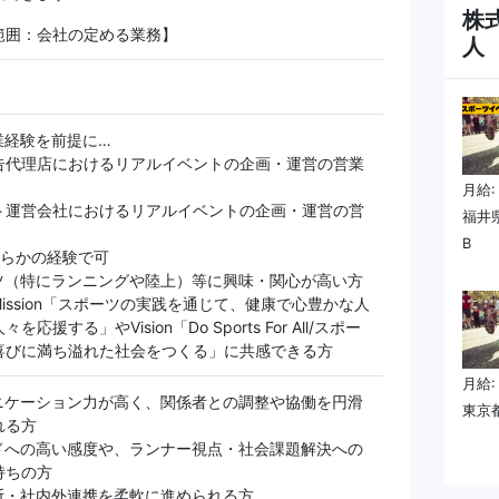
株
範囲：会社の定める業務】
人
業経験を前提に…
告代理店におけるリアルイベントの企画・運営の営業
月給:
ト運営会社におけるリアルイベントの企画・運営の営
福井県
B
ちらかの経験で可
ツ（特にランニングや陸上）等に興味・関心が高い方
ission「スポーツの実践を通じて、健康で心豊かな人
を応援する」やVision「Do Sports For All/スポー
喜びに満ち溢れた社会をつくる」に共感できる方
月給:
ニケーション力が高く、関係者との調整や協働を円滑
東京都
れる方
ドへの高い感度や、ランナー視点・社会課題解決への
持ちの方
断・社内外連携を柔軟に進められる方