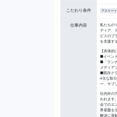
こだわり条件
アスリート
仕事内容
私たちの
ディア、
ビスのプ
を支援す
【具体的
■イベン
■「ランナ
メディア
■既存ク
※主な取
ー、サプ
社内外の
われます。
会でのエ
界基盤を
解決に貢