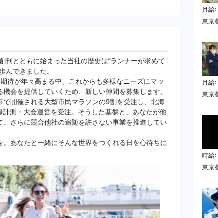
月給:
東京都
の創刊とともに始まった当社の歴史は“ランナーが求めて
に歩んできました。
的期待が年々高まる中、これからも多様なニーズにマッ
月給:
る機会を提供していくため、新しい仲間を募集します。
東京都
市で開催される大型市民マラソンの9割を受注し、北海
記録計測・大会運営を受注。そうした基盤と、あなたが他
て、さらに競合他社の追随を許さない事業を推進してい
を。あなたと一緒にそんな世界をつくれる日を心待ちに
時給:
東京都