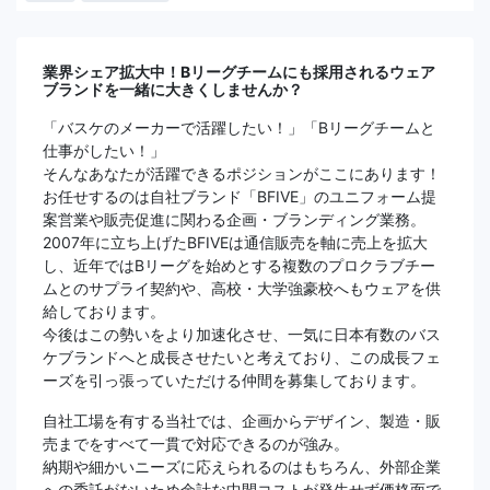
業界シェア拡大中！Bリーグチームにも採用されるウェア
ブランドを一緒に大きくしませんか？
「バスケのメーカーで活躍したい！」「Bリーグチームと
仕事がしたい！」
そんなあなたが活躍できるポジションがここにあります！
お任せするのは自社ブランド「BFIVE」のユニフォーム提
案営業や販売促進に関わる企画・ブランディング業務。
2007年に立ち上げたBFIVEは通信販売を軸に売上を拡大
し、近年ではBリーグを始めとする複数のプロクラブチー
ムとのサプライ契約や、高校・大学強豪校へもウェアを供
給しております。
今後はこの勢いをより加速化させ、一気に日本有数のバス
ケブランドへと成長させたいと考えており、この成長フェ
ーズを引っ張っていただける仲間を募集しております。
自社工場を有する当社では、企画からデザイン、製造・販
売までをすべて一貫で対応できるのが強み。
納期や細かいニーズに応えられるのはもちろん、外部企業
への委託がないため余計な中間コストが発生せず価格面で