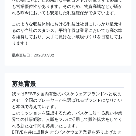
も営業優位性があります。そのため、物資高騰などが騒が
れる昨今においても安定した利益確保ができています。
このような収益体制における利益は社員にしっかり還元す
るのが当社のスタンス。平均年収は業界においても高水準
を維持しており、大手に負けない環境づくりを目指してお
ります！
最終更新日：2026/07/02
募集背景
我々はBFIVEを国内有数のバスケウェアブランドへと成長
させ、全国のプレーヤーから選ばれるブランドになりたい
と本気で考えています。
このミッションを達成するため、バスケに対する想いや業
界での仕事経験、人脈をフルに活用して販路拡大をしてく
れる新たな仲間を募集いたします。
BFIVEを共に成長させてバスケウェア業界を盛り上げませ