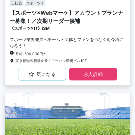
正社員
スポーツIT
【スポーツ×Webマーケ】アカウントプランナ
ー募集！／次期リーダー候補
《スポーツ×IT》iSM
スポーツ業界発展へチーム・団体とファンをつなぐ司令塔に
なろう！
月給: 500,000円〜
東京都港区新橋4-5-1 アーバン新橋ビル10F
気になる
求人詳細