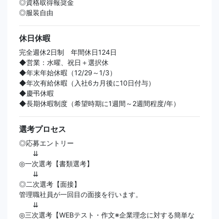
◎資格取得報奨金
◎服装自由
休日休暇
完全週休2日制 年間休日124日
◆営業：水曜、祝日＋選択休
◆年末年始休暇（12/29～1/3）
◆年次有給休暇（入社6カ月後に10日付与）
◆慶弔休暇
◆長期休暇制度（希望時期に1週間～2週間程度/年）
選考プロセス
◎応募エントリー
⇊
◎一次選考【書類選考】
⇊
◎二次選考【面接】
管理職社員が一回目の面接を行います。
⇊
◎三次選考【WEBテスト・作文※企業理念に対する簡単な