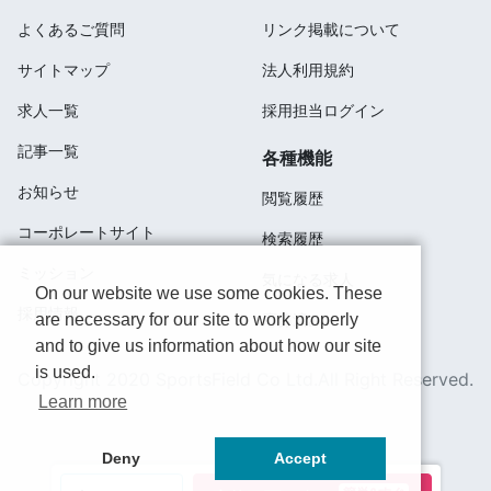
よくあるご質問
リンク掲載について
サイトマップ
法人利用規約
求人一覧
採用担当ログイン
記事一覧
各種機能
お知らせ
閲覧履歴
コーポレートサイト
検索履歴
ミッション
気になる求人
On our website we use some cookies. These
採用情報
are necessary for our site to work properly
応募済み
and to give us information about how our site
is used.
Copyright 2020 SportsField Co Ltd.All Right Reserved.
Learn more
Deny
Accept