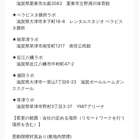
滋賀県栗東市出庭2083 栗東市⽴野洲川体育館
★ベラビスタ膳所ラボ
滋賀県⼤津市⽊下町18-8 レンタルスタジオ ベラビス
タ膳所
★南草津ラボ
滋賀県草津市南笠町1217 南笠公⺠館
★近江⼋幡ラボ
滋賀県近江⼋幡市中村町47-2
★瀬⽥ラボ
滋賀県⼤津市⼀⾥⼭1丁⽬6-23 滋賀ボールルームダン
ススクール
★草津ラボ
滋賀県草津市野村3丁⽬3-27 YMITアリーナ
【変更の範囲：会社の定める場所（リモートワークを行う
場所を含む）】
受動喫煙対策あり(敷地内禁煙)