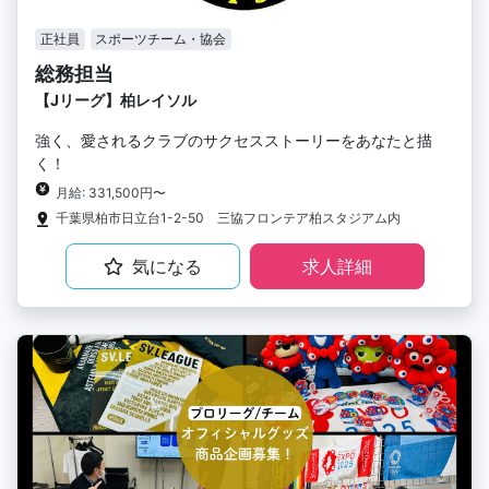
正社員
スポーツチーム・協会
総務担当
【Jリーグ】柏レイソル
強く、愛されるクラブのサクセスストーリーをあなたと描
く！
月給: 331,500円〜
千葉県柏市日立台1-2-50 三協フロンテア柏スタジアム内
気になる
求人詳細