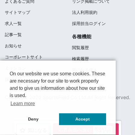
よくあるご質問
リンク掲載について
サイトマップ
法人利用規約
求人一覧
採用担当ログイン
記事一覧
各種機能
お知らせ
閲覧履歴
コーポレートサイト
検索履歴
ミッション
気になる求人
On our website we use some cookies. These
採用情報
are necessary for our site to work properly
応募済み
and to give us information about how our site
is used.
Copyright 2020 SportsField Co Ltd.All Right Reserved.
Learn more
Deny
Accept
簡単&すぐ
応募画面へ進む
気になる
できます!