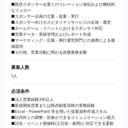
■既存スポンサー企業とのリレーション強化および継続的
なフォロー
■スポンサー企画の立案・提案・実行
■スポンサー向けホスピタリティサービスの企画・運営
■ホームゲーム・イベントにおけるスポンサー対応
■営業データ・実績管理およびレポート作成
■マーケティング・広報・興行運営部門との連携による価
値提供
■その他、営業活動に関わる庶務業務全般
募集人数
1人
必須条件
■法人営業経験3年以上
■新規開拓営業または既存顧客深耕の実務経験
■Excel・PowerPoint 等を用いた提案資料作成スキル
■社内外との調整・折衝ができるコミュニケーション能力
■試合・イベント開催時(土日祝・夜間)に対応できる柔軟