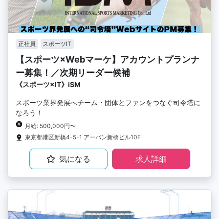
正社員
スポーツIT
【スポーツ×Webマーケ】アカウントプランナ
ー募集！／次期リーダー候補
《スポーツ×IT》iSM
スポーツ業界発展へチーム・団体とファンをつなぐ司令塔に
なろう！
月給: 500,000円〜
東京都港区新橋4-5-1 アーバン新橋ビル10F
気になる
求人詳細