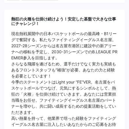
熱狂の火種を仕掛け続けよう！安定した基盤で大きな仕事
にチャレンジ！
現在熱戦展開中の日本バスケットボールの最高峰・B1リー
グで奮闘する、私たちファイティングイーグルス名古屋。
2027-28シーズンからは名古屋市港区に建設中の新アリー
ナへの移転を予定し、2030-31シーズンでのB.LEAGUE PR
EMIER参入を目指します。
さらなる飛躍を遂げるため、選手だけでなく実力も実績も
あるフロントスタッフも“補強”が必要。あなたの力と経験
を必要としています！
今季のステートメントはLight your “FE”VER。名古屋をバ
スケットボールでつなげ、元気にするシンボルとして、熱
狂の「火種」を仕掛け続けていきます。あなたには営業担
当職をお任せ。ファイティングイーグルス名古屋のパート
ナーを増やし、共に闘い成長するための提案活動をしてい
ただきます。
高い熱量を持って、他業界で培った経験をファイティング
イーグルス名古屋に注入したいあなたからのご応募をお待