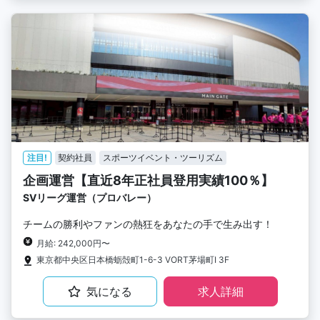
注目!
契約社員
スポーツイベント・ツーリズム
企画運営【直近8年正社員登用実績100％】
SVリーグ運営（プロバレー）
チームの勝利やファンの熱狂をあなたの手で生み出す！
月給: 242,000円〜
東京都中央区日本橋蛎殻町1-6-3 VORT茅場町I 3F
気になる
求人詳細