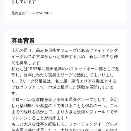
ちしています！
最終更新日：2025/12/03
募集背景
上記の通り、高みを目指すフェーズにあるファイティング
イーグルス名古屋がもっと成長するため、新しい強力な仲
間を募集します。
私たちは1957年に豊田通商のバスケットボール部として創
部し、長年にわたり実業団リーグで活動してまいりまし
た。Bリーグ発足後は、名古屋・東海エリアを拠点とする
プロクラブとして、地域に根差した活動を展開していま
す。
グローバルな展開を続ける豊田通商グループとして、安定
した福利厚生や基盤の下で働けることも強みの一つ。これ
までの経験を活かして、より大きな規模やフィールドでチ
ャレンジすることが出来ます！
もっと大きな仕事を経験して、ファイティングイーグルス
名古屋と共に成長したい。大好きなバスケットボールやス