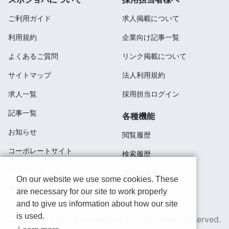
ご利用ガイド
求人掲載について
利用規約
企業向け記事一覧
よくあるご質問
リンク掲載について
サイトマップ
法人利用規約
求人一覧
採用担当ログイン
記事一覧
各種機能
お知らせ
閲覧履歴
コーポレートサイト
検索履歴
ミッション
気になる求人
On our website we use some cookies. These
採用情報
are necessary for our site to work properly
応募済み
and to give us information about how our site
is used.
Copyright 2020 SportsField Co Ltd.All Right Reserved.