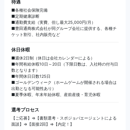
待遇
■各種社会保険完備
■定期健康診断
■通勤費支給（実費、但し最大25,000円/月）
■豊田通商株式会社が同グループ会社に提供する、各種チ
ケット割引、社内販売など
休日休暇
■週休2日制（休日は会社カレンダーによる）
■年間有給休暇10日～20日（下限日数は、入社時の付与日
数となります）
■年間休日日数125日
■ゴールデンウィーク（ホームゲームが開催される場合は
出勤となる可能性あり）
■夏季休暇、年末年始休暇、産前産後・育児休暇
選考プロセス
【ご応募】⇒【書類選考・スポジョバエージェントによる
面談】⇒【面接2回】⇒【内定！】