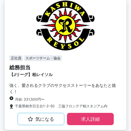
正社員
スポーツチーム・協会
総務担当
【Jリーグ】柏レイソル
強く、愛されるクラブのサクセスストーリーをあなたと描
く！
月給: 331,500円〜
千葉県柏市日立台1-2-50 三協フロンテア柏スタジアム内
気になる
求人詳細