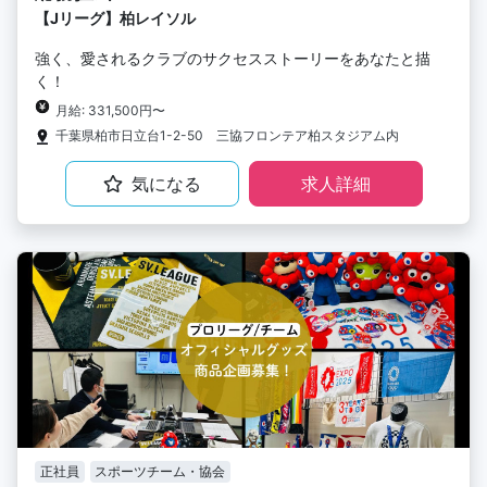
【Jリーグ】柏レイソル
強く、愛されるクラブのサクセスストーリーをあなたと描
く！
月給: 331,500円〜
千葉県柏市日立台1-2-50 三協フロンテア柏スタジアム内
気になる
求人詳細
正社員
スポーツチーム・協会