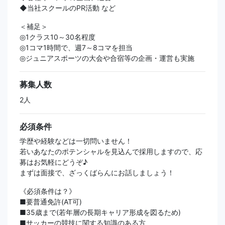
◆当社スクールのPR活動 など
＜補足＞
◎1クラス10～30名程度
◎1コマ1時間で、週7～8コマを担当
◎ジュニアスポーツの大会や合宿等の企画・運営も実施
募集人数
2人
必須条件
学歴や経験などは一切問いません！
若いあなたのポテンシャルを見込んで採用しますので、応
募はお気軽にどうぞ♪
まずは面接で、ざっくばらんにお話しましょう！
《必須条件は？》
■要普通免許(AT可)
■35歳まで(若年層の長期キャリア形成を図るため)
■サッカーの競技に関する知識のある方