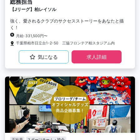
総務担当
【Jリーグ】柏レイソル
強く、愛されるクラブのサクセスストーリーをあなたと描
く！
月給: 331,500円〜
千葉県柏市日立台1-2-50 三協フロンテア柏スタジアム内
気になる
求人詳細
正社員
スポーツチーム・協会