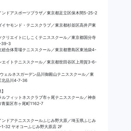
】
ンドアスポーツプラザ／東京都足立区保木間5-25-2
ダイヤモンド・テニスクラブ／東京都杉並区高井戸東
ツクリエイトにしこくテニススクール／東京都国分寺
39-3
立総合体育場テニススクール／東京都豊島区東池袋4-
ンエイトテニススクール／東京都世田谷区上用賀3-6-
OKウェルネスガーデン品川御殿山テニススクール／東
北品川4-7-36
県】
ラルフィットネスクラブ市ヶ尾テニススクール／神奈
青葉区市ヶ尾町1162-7
】
インドアテニススクールふじみ野大原／埼玉県ふじみ
-1-32 ヤオコーふじみ野大原店 2F