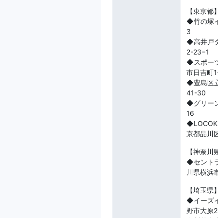
【東京都
◆竹の塚イ
3
◆高井戸
2-23−1
◆スポー
市日吉町1-
◆豊島区
41-30
◆グリー
16
◆LOC
京都品川区
【神奈川
◆セント
川県横浜市
【埼玉県
◆イーズ
野市大原2