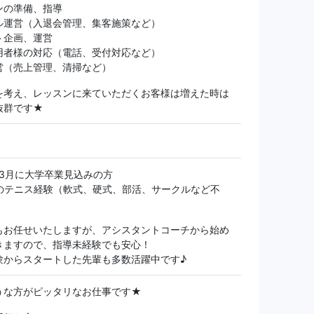
ンの準備、指導
ル運営（入退会管理、集客施策など）
ト企画、運営
用者様の対応（電話、受付対応など）
営（売上管理、清掃など）
を考え、レッスンに来ていただくお客様は増えた時は
抜群です★
年3月に大学卒業見込みの方
のテニス経験（軟式、硬式、部活、サークルなど不
もお任せいたしますが、アシスタントコーチから始め
きますので、指導未経験でも安心！
験からスタートした先輩も多数活躍中です♪
うな方がピッタリなお仕事です★