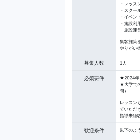
・レッス
・スクー
・イベン
・施設利
・施設運
集客施策
やりがい
募集人数
3人
必須要件
★2024
★大学で
問）
レッスン
ていただ
指導未経
歓迎条件
以下のよ