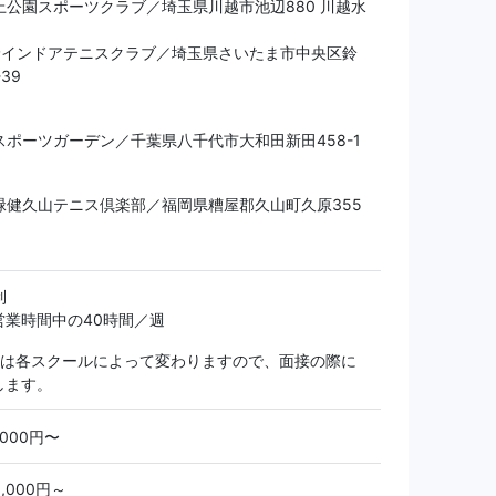
上公園スポーツクラブ／埼玉県川越市池辺880 川越水
与野インドアテニスクラブ／埼玉県さいたま市中央区鈴
39
】
スポーツガーデン／千葉県八千代市大和田新田458-1
】
緑健久山テニス倶楽部／福岡県糟屋郡久山町久原355
制
営業時間中の40時間／週
間は各スクールによって変わりますので、面接の際に
します。
,000円〜
,000円～