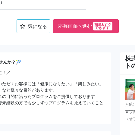
）
簡単&すぐ
応募画面へ進む
気になる
できます!
株
せんか？🎾
ト
に！／
いただくお客様には「健康になりたい」「楽しみたい」
」など様々な目的があります。
れの目的に沿ったプログラムをご提供しております！
導未経験の方でも少しずつプログラムを覚えていくこと
月給:
東京都
（オ