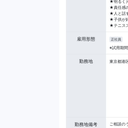
★明るく
★責任感
★人と話
★子供が
★テニス
雇用形態
正社員
※試用期
勤務地
東京都港区高
勤務地備考
ご相談の