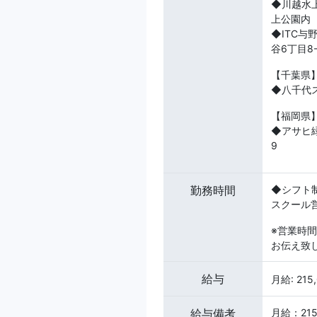
◆川越水
上公園内
◆ITC
谷6丁目8-
【千葉県
◆八千代
【福岡県
◆アサヒ
9
勤務時間
◆シフト
スクール
※営業時
お伝え致
給与
月給: 215
給与備考
月給：215