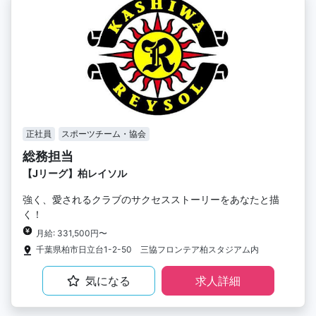
正社員
スポーツチーム・協会
総務担当
【Jリーグ】柏レイソル
強く、愛されるクラブのサクセスストーリーをあなたと描
く！
月給: 331,500円〜
千葉県柏市日立台1-2-50 三協フロンテア柏スタジアム内
気になる
求人詳細