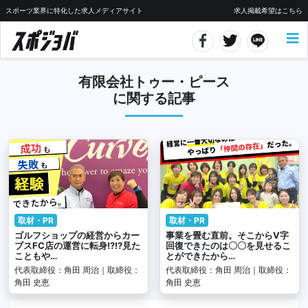
スポーツ業界に特化した求人メディアサイト
求人掲載希望はこちら
有限会社トゥー・ピース
に関する記事
取材・PR
取材・PR
ゴルフショップの経営からカー
事業を畳む直前。そこからV字
ブスFC店の運営に転身!?!?見た
回復できたのは〇〇を見せるこ
こともや…
とができたから…
代表取締役：角田 周治｜取締役：
代表取締役：角田 周治｜取締役：
角田 史恵
角田 史恵