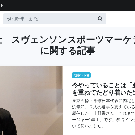
ト
社 スヴェンソンスポーツマーケ
に関する記事
取材・PR
今やっていることは「
を重ねてたどり着いた
東京五輪・卓球日本代表に内定
渕幸洋。２人の選手を支えている
就任した、上野香さん。これま
ージャー1年生」です。独占イン
いて伺いました。