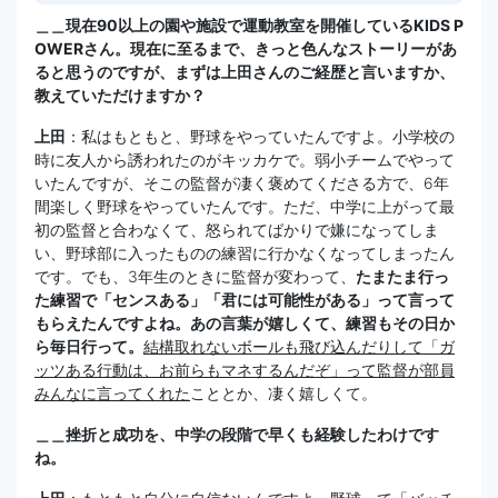
＿＿現在90以上の園や施設で運動教室を開催しているKIDS P
OWERさん。現在に至るまで、きっと色んなストーリーがあ
ると思うのですが、まずは上田さんのご経歴と言いますか、
教えていただけますか？
上田
：私はもともと、野球をやっていたんですよ。小学校の
時に友人から誘われたのがキッカケで。弱小チームでやって
いたんですが、そこの監督が凄く褒めてくださる方で、6年
間楽しく野球をやっていたんです。ただ、中学に上がって最
初の監督と合わなくて、怒られてばかりで嫌になってしま
い、野球部に入ったものの練習に行かなくなってしまったん
です。でも、3年生のときに監督が変わって、
たまたま行っ
た練習で「センスある」「君には可能性がある」って言って
もらえたんですよね。あの言葉が嬉しくて、練習もその日か
ら毎日行って。
結構取れないボールも飛び込んだりして「ガ
ッツある行動は、お前らもマネするんだぞ」って監督が部員
みんなに言ってくれた
こととか、凄く嬉しくて。
＿＿挫折と成功を、中学の段階で早くも経験したわけです
ね。