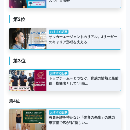
ズで叶える夢
第2位
おすすめ記事
サッカーエージェントのリアル。Jリーガー
のキャリア形成を支える…
第3位
おすすめ記事
トップチームへとつなぐ、育成の情熱と最前
線 指導者として“川崎…
第4位
おすすめ記事
教員免許を持たない「体育の先生」の魅力
東京都で広がる“新しい…