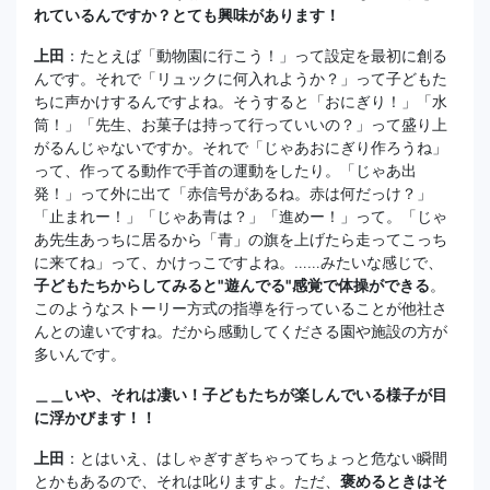
れているんですか？とても興味があります！
上田
：たとえば「動物園に行こう！」って設定を最初に創る
んです。それで「リュックに何入れようか？」って子どもた
ちに声かけするんですよね。そうすると「おにぎり！」「水
筒！」「先生、お菓子は持って行っていいの？」って盛り上
がるんじゃないですか。それで「じゃあおにぎり作ろうね」
って、作ってる動作で手首の運動をしたり。「じゃあ出
発！」って外に出て「赤信号があるね。赤は何だっけ？」
「止まれー！」「じゃあ青は？」「進めー！」って。「じゃ
あ先生あっちに居るから「青」の旗を上げたら走ってこっち
に来てね」って、かけっこですよね。……みたいな感じで、
子どもたちからしてみると"遊んでる"感覚で体操ができる
。
このようなストーリー方式の指導を行っていることが他社さ
んとの違いですね。だから感動してくださる園や施設の方が
多いんです。
＿＿いや、それは凄い！子どもたちが楽しんでいる様子が目
に浮かびます！！
上田
：とはいえ、はしゃぎすぎちゃってちょっと危ない瞬間
とかもあるので、それは叱りますよ。ただ、
褒めるときはそ