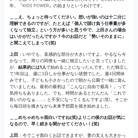
年。『KIDS POWER』の始まりというわけです。
＿＿え、ちょっと待ってください。想いが強いのは十二分に
理解できるのですが、たとえば「個人で請け負う仕事量が多
くなって独立」という方が多いと思う中で、上田さんの場合
はいかがだったんですか？今のお話だと「勢いそのままに」
と聞こえてしまって(笑)
上田
：いやでも、直感的な部分が大きいですよ。やるなら今
かなって。周りの同僚も一緒に独立したいと言っていました
が、
結果的には1人
で始めることになったんです。ただ独立し
て1年目は、週に3日しか仕事がない状態でした。週4日間休
みですし、子どもも小さかったので朝から公園で一緒に遊ん
でいましたね。最初の最初は「こんなに自由で最高！」って
気持ちもありました。でも、時間があるとだんだん「これで
良いのかなぁ……」と不安になってくるんですよ(笑)。そこか
ら毎日頭を掻きながら未来予想図を描き始めました。
＿＿めちゃめちゃ面白いですね(笑)よりこの後のお話が気に
なるので、早く続きを聞かせてください！(笑)
上田
：今でこそ面白くお話できますが、妻の支えも大きかっ