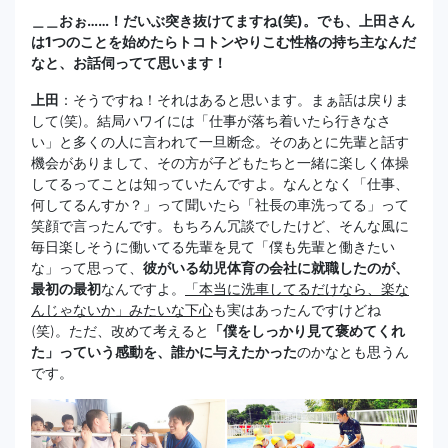
＿＿おぉ……！だいぶ突き抜けてますね(笑)。でも、上田さん
は1つのことを始めたらトコトンやりこむ性格の持ち主なんだ
なと、お話伺ってて思います！
上田
：そうですね！それはあると思います。まぁ話は戻りま
して(笑)。結局ハワイには「仕事が落ち着いたら行きなさ
い」と多くの人に言われて一旦断念。そのあとに先輩と話す
機会がありまして、その方が子どもたちと一緒に楽しく体操
してるってことは知っていたんですよ。なんとなく「仕事、
何してるんすか？」って聞いたら「社長の車洗ってる」って
笑顔で言ったんです。もちろん冗談でしたけど、そんな風に
毎日楽しそうに働いてる先輩を見て「僕も先輩と働きたい
な」って思って、
彼がいる幼児体育の会社に就職したのが、
最初の最初
なんですよ。
「本当に洗車してるだけなら、楽な
んじゃないか」みたいな下心
も実はあったんですけどね
(笑)。ただ、改めて考えると
「僕をしっかり見て褒めてくれ
た」っていう感動を、誰かに与えたかった
のかなとも思うん
です。