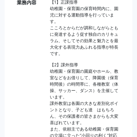
業務内容
【1】正課指導
幼稚園・保育園の保育時間内に、園
児に対する運動指導を行っていま
す。
こころとからだが調和しながらとも
に発達するよう促す独自のカリキュ
ラム、そしてその効果と魅力とを最
大化する表現力あふれる指導が特長
です。
【2】課外指導
幼稚園・保育園の園庭やホール、教
室などをお借りして、降園後（保育
時間後）の時間帯に、各種教室（体
操、サッカー、ダンス）を主催して
います。
課外教室は各園の大きな差別化ポイ
ントとなり、子ども達 はもちろ
ん、その保護者の皆さまからも大変
喜ばれています。
また、依頼主である幼稚園・保育園
の立場に立った”小回りの利く”対応