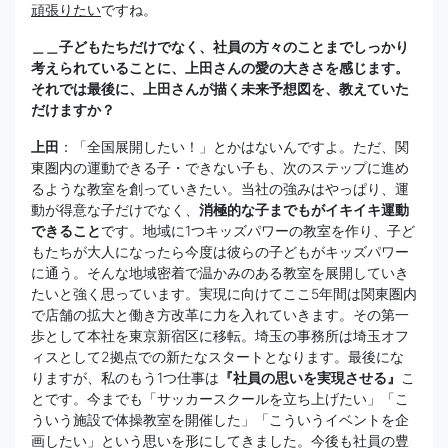
頑張りたい
ですね。
＿＿子どもたちだけでなく、社員の方々のことまでしっかり
考えられていることに、上田さんの愛の大きさを感じます。
それでは最後に、上田さんが描く未来予想図を、教えていた
だけますか？
上田
：「全国展開したい！」とかはないんですよ。ただ、関
東圏内の運動できる子・できない子も、次のステップに進め
るような教室を創っていきたい。当社の強みはやっぱり、運
動が得意な子だけでなく、
消極的な子までもがイキイキ運動
できること
です。地域に1つキッズパワーの教室を作り、子ど
もたちが大人になったら今度は彼らの子どもがキッズパワー
に通う。そんな地域密着で温かみのある教室を展開していき
たいと強く思っています。実現に向けてここ5年間は関東圏内
で店舗の拡大と働き方改革に力を入れていきます。その第一
歩として本社を東京新宿区に移転。埼玉の事務所は埼玉オフ
ィスとして2拠点での新たなスタートとなります。最後にな
りますが、私のもう1つ仕事は
『社員の思いを実現させる』
こ
とです。今までも「サッカースクールを立ち上げたい」「こ
ういう施設で体操教室を開催した」「こういうイベントを企
画したい」という思いを形にしてきました。今後も社員の豊