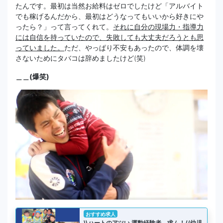
たんです。最初は当然お給料はゼロでしたけど「アルバイト
でも稼げるんだから、最初はどうなってもいいから好きにや
ったら？」って言ってくれて。
それに自分の現場力・指導力
には自信を持っていたので、失敗しても大丈夫だろうとも思
っていました。
ただ、やっぱり不安もあったので、体調を壊
さないためにタバコは辞めましたけど(笑)
＿＿(爆笑)
おすすめ求人
\\ハートのアツい 運動経験者、求ム！//幼児