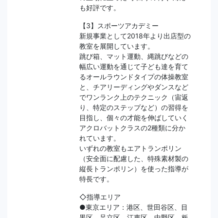
も好評です。
【3】スポーツアカデミー
新規事業として2018年より出店型の
教室を展開しています。
跳び箱、マット運動、縄跳びなどの
幅広い運動を通じて子ども達を育て
るオールラウンドタイプの体操教室
と、チアリーディングやダンスなど
でワンランク上のテクニック（宙返
り、特定のステップなど）の習得を
目指し、個々の才能を伸ばしていく
アクロバットクラスの2種類に分か
れています。
いずれの教室もエアトランポリン
（安全面に配慮した、特殊素材製の
縦長トランポリン）を使った指導が
特長です。
◇指導エリア
●東京エリア：港区、世田谷区、目
黒区、足立区、江東区、中野区、板