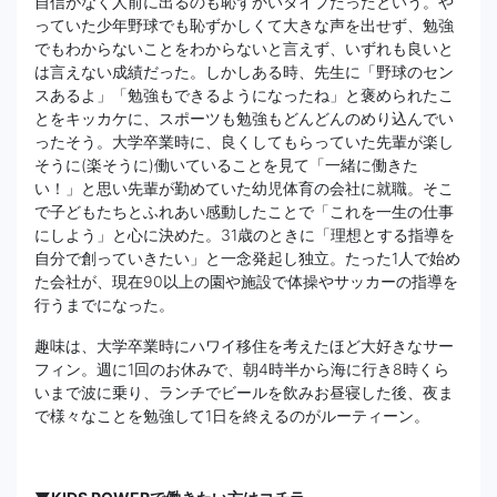
自信がなく人前に出るのも恥ずかいタイプだったという。や
っていた少年野球でも恥ずかしくて大きな声を出せず、勉強
でもわからないことをわからないと言えず、いずれも良いと
は言えない成績だった。しかしある時、先生に「野球のセン
スあるよ」「勉強もできるようになったね」と褒められたこ
とをキッカケに、スポーツも勉強もどんどんのめり込んでい
ったそう。大学卒業時に、良くしてもらっていた先輩が楽し
そうに(楽そうに)働いていることを見て「一緒に働きた
い！」と思い先輩が勤めていた幼児体育の会社に就職。そこ
で子どもたちとふれあい感動したことで「これを一生の仕事
にしよう」と心に決めた。31歳のときに「理想とする指導を
自分で創っていきたい」と一念発起し独立。たった1人で始め
た会社が、現在90以上の園や施設で体操やサッカーの指導を
行うまでになった。
趣味は、大学卒業時にハワイ移住を考えたほど大好きなサー
フィン。週に1回のお休みで、朝4時半から海に行き8時くら
いまで波に乗り、ランチでビールを飲みお昼寝した後、夜ま
で様々なことを勉強して1日を終えるのがルーティーン。