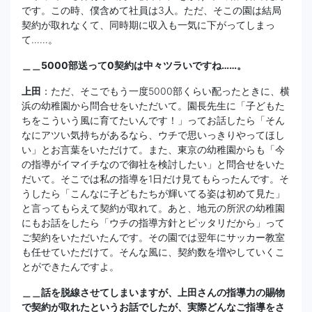
です。この時、僕含めて社員は3人。ただ、そこの園は結局
契約が取れなくて、同時期に収入も一気に下がってしまっ
て……。
＿＿5000部送って0契約は中々ツラいですね……。
上田
：ただ、そこでもう一度5000部くらい配ったときに、横
浜の幼稚園から問合せをいただいて。園長先生に「子どもた
ちをこういう風に育てたいんです！」ってお話したら「そん
なにアツい気持ちがあるなら、ウチで思いっきりやってほし
い」とお言葉をいただけて。また、東京の幼稚園からも「今
の指導がイマイチなので御社を検討したい」と問合せをいた
だいて。そこでは私の指導を1日だけ見てもらったんです。そ
うしたら「こんなに子どもたちが輝いてる姿は初めて見た」
と言ってもらえて契約が取れて。あと、地元の所沢の幼稚園
にもお話をしたら「ウチの指導方針とピッタリだから」って
ご契約をいただいたんです。その園では翌年にサッカー教室
も任せていただけて。そんな風に、契約数を増やしていくこ
とができたんですよ。
＿＿話を脱線させてしまいますが、上田さんの指導力の賜物
で契約が取れたというお話でしたが、実際どんなご指導をさ