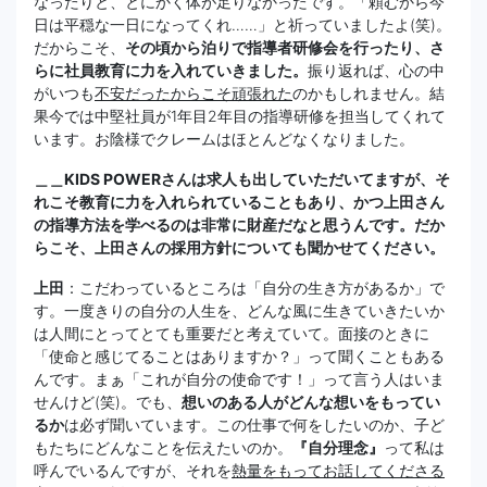
なったりと、とにかく体が足りなかったです。「頼むから今
日は平穏な一日になってくれ……」と祈っていましたよ(笑)。
だからこそ、
その頃から泊りで指導者研修会を行ったり、さ
らに社員教育に力を入れていきました。
振り返れば、心の中
がいつも
不安だったからこそ頑張れた
のかもしれません。結
果今では中堅社員が1年目2年目の指導研修を担当してくれて
います。お陰様でクレームはほとんどなくなりました。
＿＿KIDS POWERさんは求人も出していただいてますが、そ
れこそ教育に力を入れられていることもあり、かつ上田さん
の指導方法を学べるのは非常に財産だなと思うんです。だか
らこそ、上田さんの採用方針についても聞かせてください。
上田
：こだわっているところは「自分の生き方があるか」で
す。一度きりの自分の人生を、どんな風に生きていきたいか
は人間にとってとても重要だと考えていて。面接のときに
「使命と感じてることはありますか？」って聞くこともある
んです。まぁ「これが自分の使命です！」って言う人はいま
せんけど(笑)。でも、
想いのある人がどんな想いをもってい
るか
は必ず聞いています。この仕事で何をしたいのか、子ど
もたちにどんなことを伝えたいのか。
『自分理念』
って私は
呼んでいるんですが、それを
熱量をもってお話してくださる