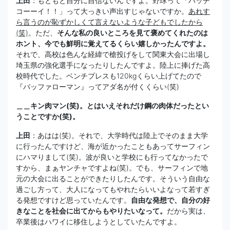
上田
：もともと自分に自信ないんですよ。野球って「バッチ
コーーイ！！」って大っきい声出すじゃないですか。
あれす
ら言うのが恥ずかしくて言えないような子どもでしたから
(笑)
。ただ、
そんな私の良いところを見て褒めてくれたのは
ホント、今でも鮮明に覚えてるくらい嬉しかったんですよ。
それで、高校は色んな経緯で槍投げをして関東大会に出場し
埼玉県の強化選手になったりしたんですよ。陸上に捧げた高
校時代でした。ベンチプレスも120kgくらい上げてたので
『バッファローマン』ってアダ名が付くくらい(笑)
＿＿キン肉マン(笑)。とはいえそれだけ鋼の肉体だったとい
うことですか(笑)。
上田
：あはは(笑)。それで、大学時代は陸上でそのまま大学
に行ったんですけど、海が近かったこともあってサーフィン
にハマりまして(笑)。波が良いと学校にも行ってなかったで
すから、まぁヤンチャですよね(笑)。でも、サーフィンで地
元の大会に出ることができたりしたんです。そういう自由な
過ごし方って、大人になってもやれたらいいよなって若すぎ
る発想ですけど思っていたんです。
自由な発想で、自分の好
きなことを社会に出てからもやりたいなって。
だから実は、
卒業後はハワイに移住しようとしていたんですよ。