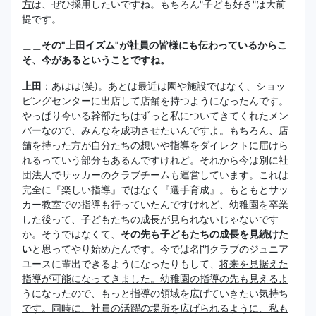
方
は、ぜひ採用したいですね。もちろん"子ども好き"は大前
提です。
＿＿その"上田イズム"が社員の皆様にも伝わっているからこ
そ、今があるということですね。
上田
：あはは(笑)。あとは最近は園や施設ではなく、ショッ
ピングセンターに出店して店舗を持つようになったんです。
やっぱり今いる幹部たちはずっと私についてきてくれたメン
バーなので、みんなを成功させたいんですよ。もちろん、店
舗を持った方が自分たちの想いや指導をダイレクトに届けら
れるっていう部分もあるんですけれど。それから今は別に社
団法人でサッカーのクラブチームも運営しています。これは
完全に『楽しい指導』ではなく『選手育成』。もともとサッ
カー教室での指導も行っていたんですけれど、幼稚園を卒業
した後って、子どもたちの成長が見られないじゃないです
か。そうではなくて、
その先も子どもたちの成長を見続けた
い
と思ってやり始めたんです。今では名門クラブのジュニア
ユースに輩出できるようになったりもして、
将来を見据えた
指導が可能になってきました。幼稚園の指導の先も見えるよ
うになったので、もっと指導の領域を広げていきたい気持ち
です。同時に、社員の活躍の場所を広げられるように、私も