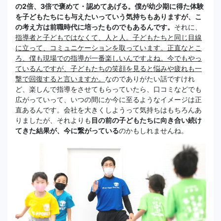
の2倍、3倍で褒めて・認めてあげる。僕が幼少期に得た体験
を子どもたちにも与えたいっていう気持ちもありますが、こ
の考え方は前職時代に培ったものでもあるんです。
それに、
指導者と子どもではなくて、人と人。子どもたちと同じ目線
に立って、コミュニケーションを取っています。正直なとこ
ろ、僕も現場での指導が一番楽しいんですよね。今でもやっ
ているんですが、子どもたちの笑顔を見ると悩みや疲れも一
撃で回復すると言いますか。
なのでありがたい話ですけれ
ど、楽しんで指導をさせてもらっていたら、口コミなどでも
広がっていって、いつの間にか今に至るようなイメージは正
直あるんです。会社を大きくしようって気持ちはもちろんあ
りましたが、それよりも
目の前の子どもたちに向き合い続け
てきた結果が、今に繋がっている
のかもしれませんね。