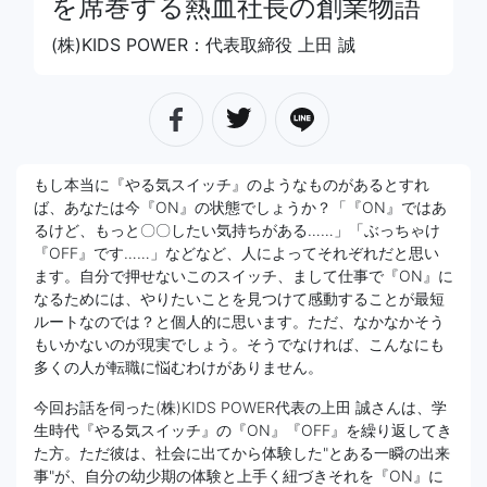
を席巻する熱血社長の創業物語
(株)KIDS POWER：代表取締役 上田 誠
もし本当に『やる気スイッチ』のようなものがあるとすれ
ば、あなたは今『ON』の状態でしょうか？「『ON』ではあ
るけど、もっと〇〇したい気持ちがある……」「ぶっちゃけ
『OFF』です……」などなど、人によってそれぞれだと思い
ます。自分で押せないこのスイッチ、まして仕事で『ON』に
なるためには、やりたいことを見つけて感動することが最短
ルートなのでは？と個人的に思います。ただ、なかなかそう
もいかないのが現実でしょう。そうでなければ、こんなにも
多くの人が転職に悩むわけがありません。
今回お話を伺った(株)KIDS POWER代表の上田 誠さんは、学
生時代『やる気スイッチ』の『ON』『OFF』を繰り返してき
た方。ただ彼は、社会に出てから体験した"とある一瞬の出来
事"が、自分の幼少期の体験と上手く紐づきそれを『ON』に