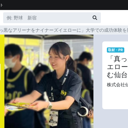
ト
っ黒なアリーナをナイナーズイエローに」大学での成功体験を胸
取材・PR
「真っ
エロー
む仙台
株式会社仙