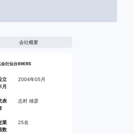
会社概要
会社仙台89ERS
設立
2004年05月
年月
代表
志村 雄彦
者
従業
25名
員数