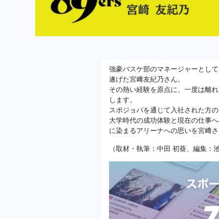
強豪バスケ部のマネージャーとして
遂げた宮﨑友紀乃さん。
その熱い経験を原点に、一度は離れ
します。
スポジョバを通じて入社された方の
大学時代の成功体験と現在の仕事へ
に染まるアリーナへの思いを宮﨑さ
（取材・執筆：中田 初葵、編集：池