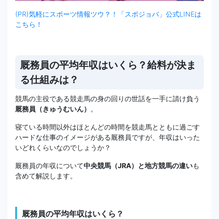
(PR)気軽にスポーツ情報ツウ？！「スポジョバ」公式LINEは
こちら！
厩務員の平均年収はいくら？給料が決ま
る仕組みは？
競馬の主役である競走馬の身の回りの世話を一手に請け負う
厩務員（きゅうむいん）
。
寝ている時間以外はほとんどの時間を競走馬とともに過ごす
ハードな仕事のイメージがある厩務員ですが、年収はいった
いどれくらいなのでしょうか？
厩務員の年収について
中央競馬（JRA）と地方競馬の違い
も
含めて解説します。
厩務員の平均年収はいくら？