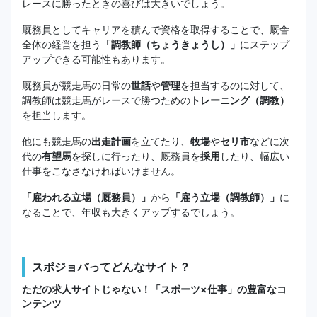
レースに勝ったときの喜びは大きい
でしょう。
厩務員としてキャリアを積んで資格を取得することで、厩舎
全体の経営を担う
「調教師（ちょうきょうし）」
にステップ
アップできる可能性もあります。
厩務員が競走馬の日常の
世話
や
管理
を担当するのに対して、
調教師は競走馬がレースで勝つための
トレーニング（調教）
を担当します。
他にも競走馬の
出走計画
を立てたり、
牧場
や
セリ市
などに次
代の
有望馬
を探しに行ったり、厩務員を
採用
したり、幅広い
仕事をこなさなければいけません。
「雇われる立場（厩務員）」
から
「雇う立場（調教師）」
に
なることで、
年収も大きくアップ
するでしょう。
スポジョバってどんなサイト？
ただの求人サイトじゃない！「スポーツ×仕事」の豊富なコ
ンテンツ