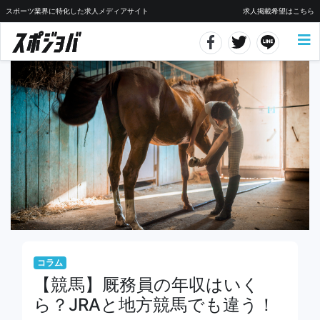
スポーツ業界に特化した求人メディアサイト
求人掲載希望はこちら
コラム
【競馬】厩務員の年収はいく
ら？JRAと地方競馬でも違う！