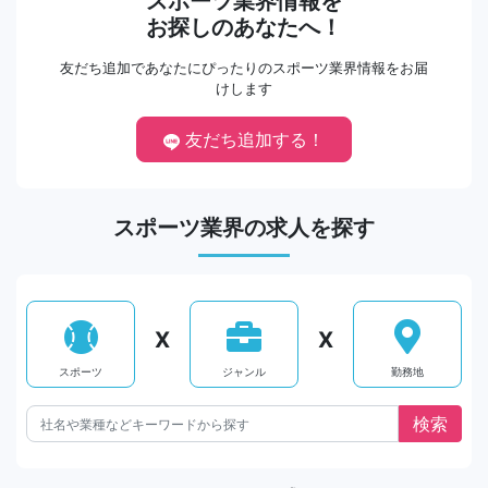
スポーツ業界情報を
お探しのあなたへ！
友だち追加であなたにぴったりのスポーツ業界情報をお届
けします
友だち追加する！
スポーツ業界の求人を探す
X
X
スポーツ
ジャンル
勤務地