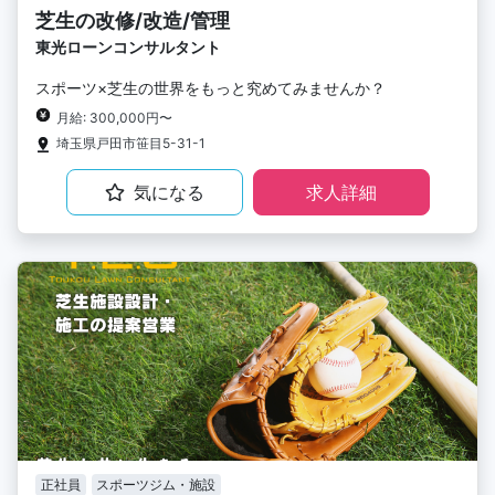
芝生の改修/改造/管理
東光ローンコンサルタント
スポーツ×芝生の世界をもっと究めてみませんか？
月給: 300,000円〜
埼玉県戸田市笹目5-31-1
気になる
求人詳細
正社員
スポーツジム・施設