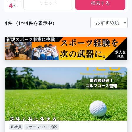
リセット
4
件
4件 （1〜4件を表示中）
正社員
スポーツジム・施設