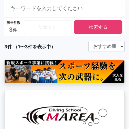
該当件数
リセット
3
件
3件 （1〜3件を表示中）