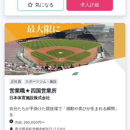
気になる
求人詳細
正社員
スポーツジム・施設
営業職★四国営業所
日本体育施設株式会社
自分たちが手掛けた競技場で「感動や喜びが生まれる瞬間」
を
月給: 260,000円〜
香川県高松市鶴市町877-7 C101