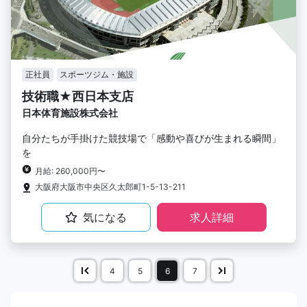
正社員
スポーツジム・施設
技術職★西日本支店
日本体育施設株式会社
自分たちが手掛けた競技場で「感動や喜びが生まれる瞬間」
を
月給: 260,000円〜
大阪府大阪市中央区久太郎町1-5-13-211
気になる
求人詳細
4
5
6
7