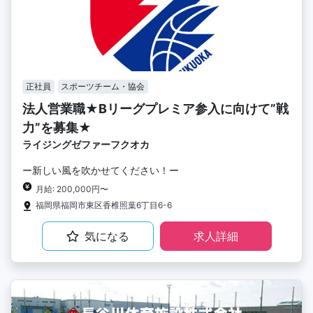
正社員
スポーツチーム・協会
法人営業職★Bリーグプレミア参入に向けて”戦
力”を募集★
ライジングゼファーフクオカ
ー新しい風を吹かせてください！ー
月給: 200,000円〜
福岡県福岡市東区香椎照葉6丁目6-6
気になる
求人詳細