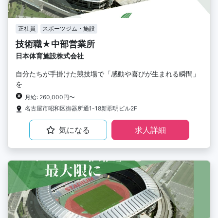
正社員
スポーツジム・施設
技術職★中部営業所
日本体育施設株式会社
自分たちが手掛けた競技場で「感動や喜びが生まれる瞬間」
を
月給: 260,000円〜
名古屋市昭和区御器所通1-18新翆明ビル2F
気になる
求人詳細