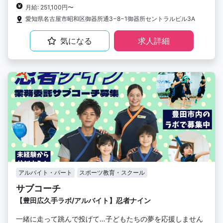
月給: 251,100円〜
愛知県名古屋市昭和区御器所通3−8−1御器所セントラルビル3A
気になる
求人詳細
アルバイト・パート
スポーツ教育・スクール
サブコーチ
【豊田広久手ラボ/アルバイト】忍者ナイン
一緒に走って跳んで投げて…子どもたちの夢を応援しません