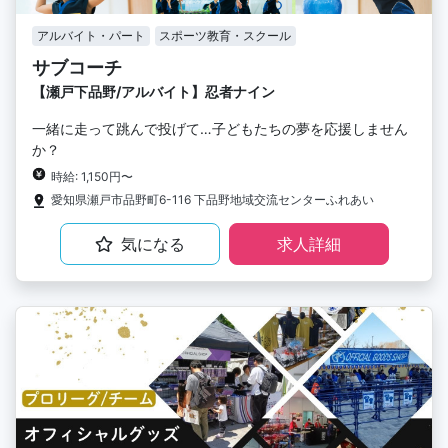
アルバイト・パート
スポーツ教育・スクール
サブコーチ
【瀬戸下品野/アルバイト】忍者ナイン
一緒に走って跳んで投げて…子どもたちの夢を応援しません
か？
時給: 1,150円〜
愛知県瀬戸市品野町6-116 下品野地域交流センターふれあい
気になる
求人詳細