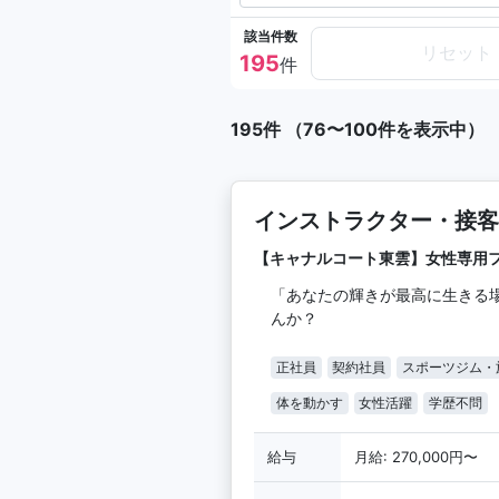
該当件数
リセット
195
件
195件 （76〜100件を表示中）
インストラクター・接客
【キャナルコート東雲】女性専用
「あなたの輝きが最高に生きる
んか？
正社員
契約社員
スポーツジム・
体を動かす
女性活躍
学歴不問
給与
月給: 270,000円〜