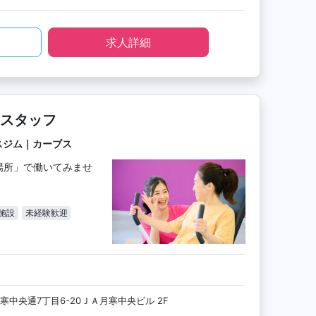
求人詳細
スタッフ
スジム｜カーブス
場所」で働いてみませ
施設
未経験歓迎
中央通7丁目6-20ＪＡ月寒中央ビル 2F