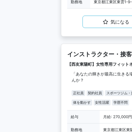
勤務地
東京都江東区東雲1-9-
気になる
インストラクター・接客
【西友東陽町】女性専用フィット
「あなたの輝きが最高に生きる
んか？
正社員
契約社員
スポーツジム・
体を動かす
女性活躍
学歴不問
給与
月給: 270,000
勤務地
東京都江東区東陽4