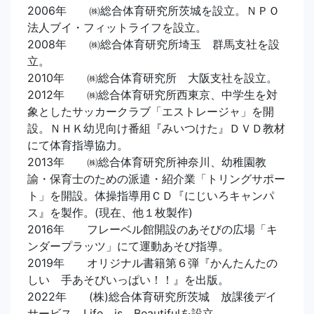
2006年 ㈱総合体育研究所茨城を設立。ＮＰＯ
法人ブイ・フィットライフを設立。
2008年 ㈱総合体育研究所埼玉 群馬支社を設
立。
2010年 ㈱総合体育研究所 大阪支社を設立。
2012年 ㈱総合体育研究所西東京、中学生を対
象としたサッカークラブ「エストレージャ」を開
設。ＮＨＫ幼児向け番組『みいつけた』ＤＶＤ教材
にて体育指導協力。
2013年 ㈱総合体育研究所神奈川、幼稚園教
諭・保育士のための派遣・紹介業「トリングサポー
ト」を開設。体操指導用ＣＤ『にじいろキャンパ
ス』を製作。(現在、他１枚製作)
2016年 フレーベル館開設のあそびの広場「キ
ンダープラッツ」にて運動あそび指導。
2019年 オリジナル書籍第６弾『かんたんたの
しい 手あそびいっぱい！！』を出版。
2022年 (株)総合体育研究所茨城 放課後デイ
サービス Life is Beautifulを設立。