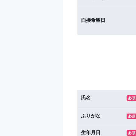
面接希望日
氏名
必須
ふりがな
必須
生年月日
必須