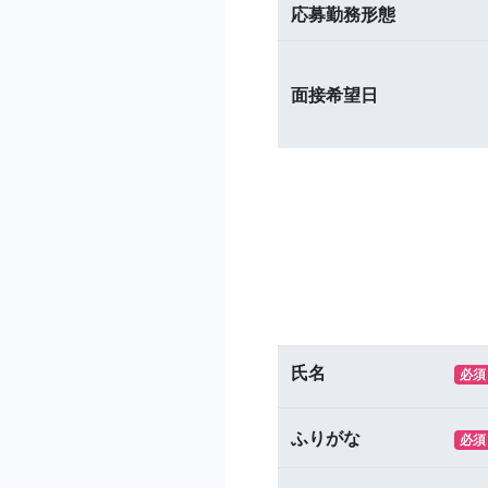
応募勤務形態
面接希望日
氏名
必須
ふりがな
必須