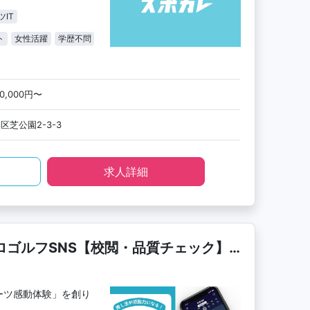
ツIT
ト
女性活躍
学歴不問
80,000円〜
区芝公園2-3-3
求人詳細
ロゴルフSNS【校閲・品質チェック】
ーツ感動体験」を創り