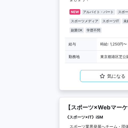
NEW
アルバイト・パート
スポ
スポーツメディア
スポーツIT
未
副業OK
学歴不問
給与
時給: 1,250円〜
勤務地
東京都港区芝公園
気になる
【スポーツ×Webマー
リーダー候補
《スポーツ×IT》iSM
スポーツ業界発展へチーム・団