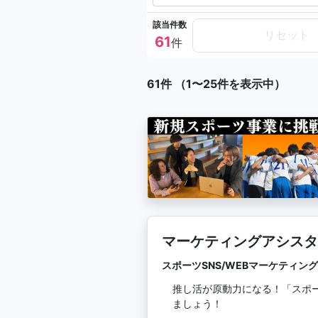
該当件数
リセット
61
件
61件 （1〜25件を表示中）
スポーツSNS/WEBマーケティン
推し活が原動力になる！「スポ
ましょう！