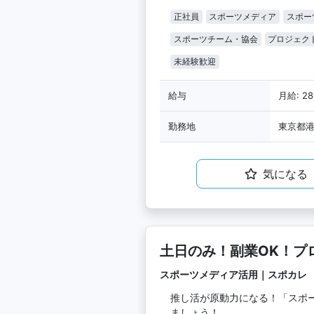
正社員
スポーツメディア
スポー
スポーツチーム・協会
プロジェク
未経験歓迎
給与
月給: 2
勤務地
東京都港
気になる
土日のみ！副業OK！プ
担当
スポーツメディア活用｜スポカレ
推し活が原動力になる！「スポ
ましょう！