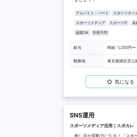
アルバイト・パート
スポーツチー
スポーツメディア
スポーツIT
未
副業OK
学歴不問
給与
時給: 1,250円〜
勤務地
東京都港区芝公園
気になる
SNS運用
スポーツメディア活用｜スポカレ
推し活が原動力になる！「スポ