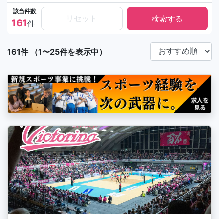
該当件数
リセット
161
件
161件 （1〜25件を表示中）