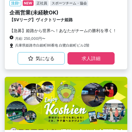
注目!
NEW
正社員
スポーツチーム・協会
企画営業(未経験OK)
【SVリーグ】ヴィクトリーナ姫路
【急募】姫路から世界へ！あなたがチームの勝利を導く！
月給: 250,000円〜
兵庫県姫路市白銀町86番地 白鷺白銀町ビル2階
気になる
求人詳細