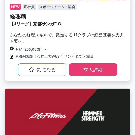
NEW
正社員
スポーツチーム・協会
経理職
【Jリーグ】京都サンガF.C.
あなたの経理スキルで、躍進するJ1クラブの経営基盤を支え
る要へ。
月給: 250,000円〜
京都府城陽市久世上大谷89-1 サンガタウン城陽
気になる
求人詳細