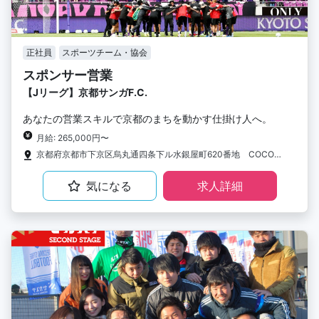
正社員
スポーツチーム・協会
スポンサー営業
【Jリーグ】京都サンガF.C.
あなたの営業スキルで京都のまちを動かす仕掛け人へ。
月給: 265,000円〜
京都府京都市下京区烏丸通四条下ル水銀屋町620番地 COCON烏丸3F
気になる
求人詳細