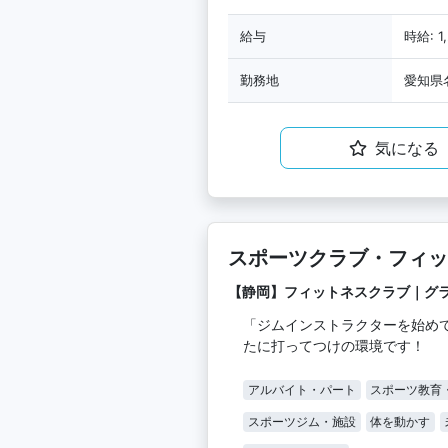
給与
時給: 1
勤務地
愛知県
気になる
スポーツクラブ・フィッ
タッフ《未経験歓迎！》
【静岡】フィットネスクラブ｜グ
「ジムインストラクターを始め
たに打ってつけの環境です！
アルバイト・パート
スポーツ教育
スポーツジム・施設
体を動かす