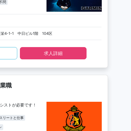
不問
4-1-1 中日ビル1階 104区
求人詳細
業職
アシストが必要です！
スリートと仕事
ン