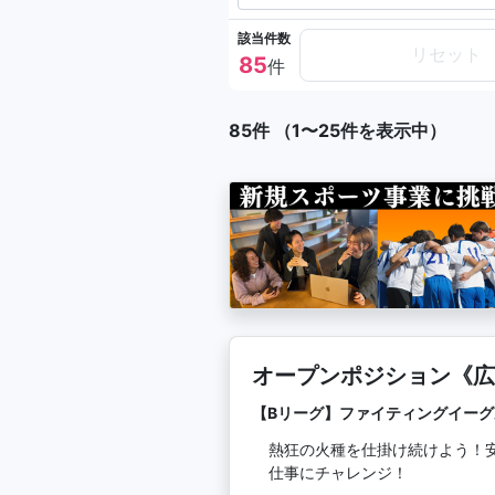
該当件数
リセット
85
件
85件 （1〜25件を表示中）
オープンポジション《広
etc.》
【Bリーグ】ファイティングイー
熱狂の火種を仕掛け続けよう！
仕事にチャレンジ！